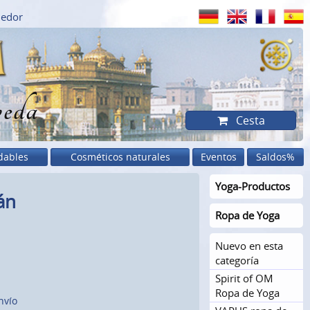
dedor
eda
Cesta
dables
Cosméticos naturales
Eventos
Saldos%
Yoga-Productos
án
Ropa de Yoga
Nuevo en esta
categoría
Spirit of OM
Ropa de Yoga
nvío