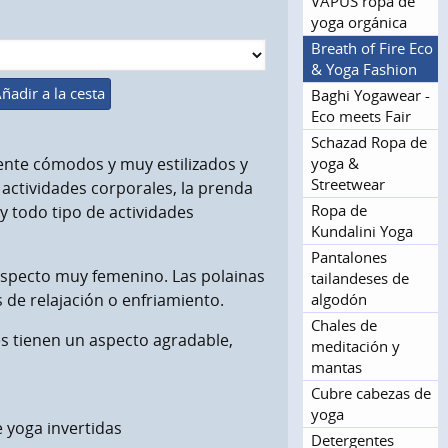
VAPUS ropa de
yoga orgánica
Breath of Fire Eco
& Yoga Fashion
ñadir a la cesta
Baghi Yogawear -
Eco meets Fair
Schazad Ropa de
yoga &
nte cómodos y muy estilizados y
Streetwear
actividades corporales, la prenda
Ropa de
 todo tipo de actividades
Kundalini Yoga
Pantalones
 aspecto muy femenino. Las polainas
tailandeses de
algodón
s de relajación o enfriamiento.
Chales de
res tienen un aspecto agradable,
meditación y
mantas
Cubre cabezas de
yoga
e yoga invertidas
Detergentes