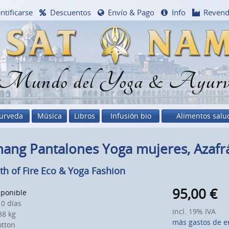
ntificarse
Descuentos
Envío & Pago
Info
Reven
 Mundo del Yoga & Ayurv
urveda
Música
Libros
Infusión bio
Alimentos salu
ang Pantalones Yoga mujeres, Azafr
th of Fire Eco & Yoga Fashion
95,00
€
sponible
0 días
incl. 19% IVA
8 kg
más gastos de e
otton