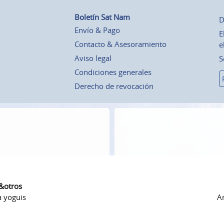
Boletín Sat Nam
D
Envío & Pago
E
Contacto & Asesoramiento
e
Aviso legal
S
Condiciones generales
Derecho de revocación
 &otros
a yoguis
Am