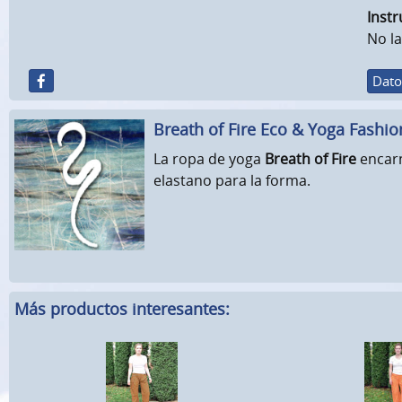
Instr
No la
Dato
Breath of Fire Eco & Yoga Fashio
La ropa de yoga
Breath of Fire
encarn
elastano para la forma.
Más productos interesantes: