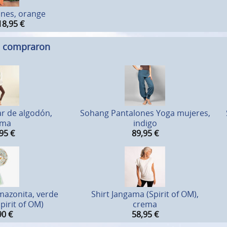
ones, orange
18,95
€
n compraron
r de algodón,
Sohang Pantalones Yoga mujeres,
ema
indigo
95
€
89,95
€
mazonita, verde
Shirt Jangama (Spirit of OM),
Spirit of OM)
crema
90
€
58,95
€