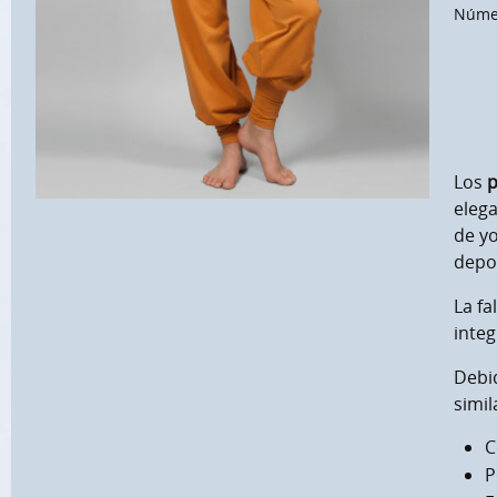
Númer
Los
p
elega
de y
depor
La fa
integ
Debid
simil
C
P