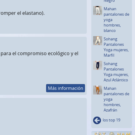
Negro
Mahan
romper el elastano).
pantalones de
yoga
hombres,
blanco
Sohang
Pantalones
Yoga mujeres,
 para el compromiso ecológico y el
Marfil
Sohang
Pantalones
Yoga mujeres,
Azul Atlántico
Más información
Mahan
pantalones de
yoga
hombres,
Azafrán
los top 19