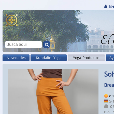
Ide
El
Novedades
Kundalini Yoga
Yoga-Productos
Ay
Soh
Brea
di
5-1
0,3
Bio C