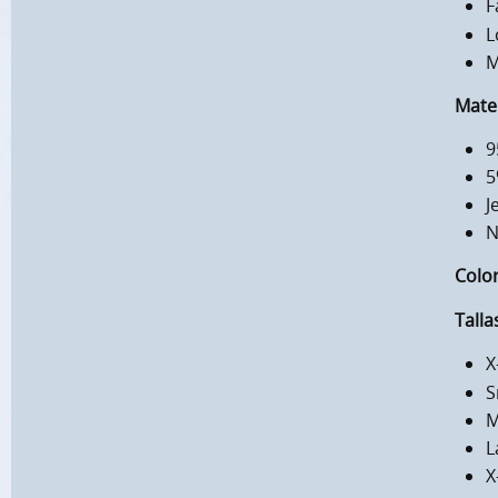
F
L
M
Mater
9
5
J
N
Color
Talla
X
S
M
L
X