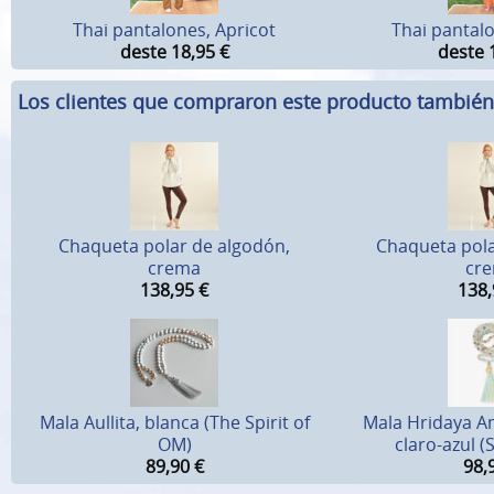
Thai pantalones, Apricot
Thai pantal
deste 18,95
€
deste 
Los clientes que compraron este producto tambié
Chaqueta polar de algodón,
Chaqueta pola
crema
cr
138,95
€
138,
Mala Aullita, blanca (The Spirit of
Mala Hridaya A
OM)
claro-azul (
89,90
€
98,