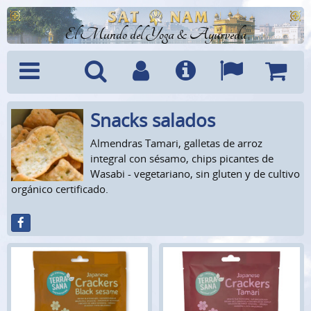
El Mundo del Yoga & Ayurveda
Snacks salados
Menú
Búsquedad
Cuenta
Info
Idiomas
Cesta
Almendras Tamari, galletas de arroz
integral con sésamo, chips picantes de
Wasabi - vegetariano, sin gluten y de cultivo
orgánico certificado.