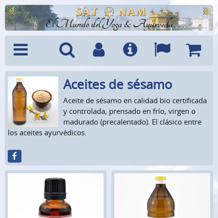
El Mundo del Yoga & Ayurveda
Aceites de sésamo
Menú
Búsquedad
Cuenta
Info
Idiomas
Cesta
Aceite de sésamo en calidad bio certificada
y controlada, prensado en frío, virgen o
madurado (precalentado). El clásico entre
los aceites ayurvédicos.