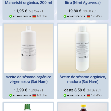
Maharishi orgánico, 200 ml
litro (Nimi Ayurveda)
11,95
€
19,80
€
59,75 € / l
19,80 € / l
en existencia
1-3 días
en existencia
1-3 días
Aceite de sésamo orgánico
Aceite de sésamo orgánico,
virgen extra (Sat Nam)
maduro (Sat Nam)
13,99
€
deste 8,59
€
13,99 € / l
34,36 € / l
en existencia
1-3 días
en existencia
1-3 días