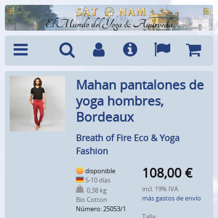
El Mundo del Yoga & Ayurveda
Menú
Búsquedad
Cuenta
Info
Idiomas
Cesta
Mahan pantalones de
yoga hombres,
Bordeaux
Breath of Fire Eco & Yoga
Fashion
108,00
€
disponible
5-10 días
incl. 19% IVA
0,38 kg
más gastos de envío
Bio Cotton
Número: 25053/1
Talla: