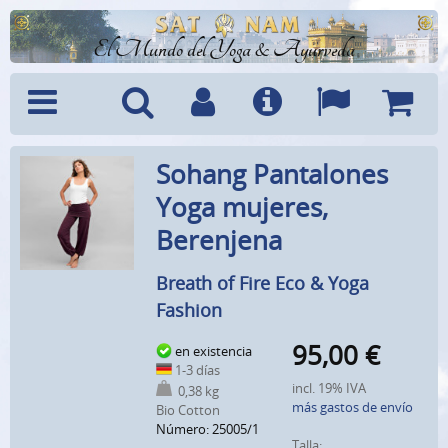
El Mundo del Yoga & Ayurveda
Menú
Búsquedad
Cuenta
Info
Idiomas
Cesta
Sohang Pantalones
Yoga mujeres,
Berenjena
Breath of Fire Eco & Yoga
Fashion
95,00
€
en existencia
1-3 días
incl. 19% IVA
0,38 kg
más gastos de envío
Bio Cotton
Número: 25005/1
Talla: