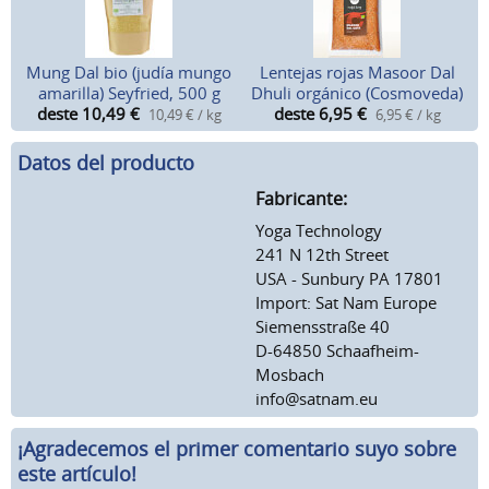
Mung Dal bio (judía mungo
Lentejas rojas Masoor Dal
amarilla) Seyfried, 500 g
Dhuli orgánico (Cosmoveda)
deste 10,49
€
deste 6,95
€
10,49 € / kg
6,95 € / kg
Datos del producto
Fabricante:
Yoga Technology
241 N 12th Street
USA - Sunbury PA 17801
Import: Sat Nam Europe
Siemensstraße 40
D-64850 Schaafheim-
Mosbach
info@satnam.eu
¡Agradecemos el primer comentario suyo sobre
este artículo!