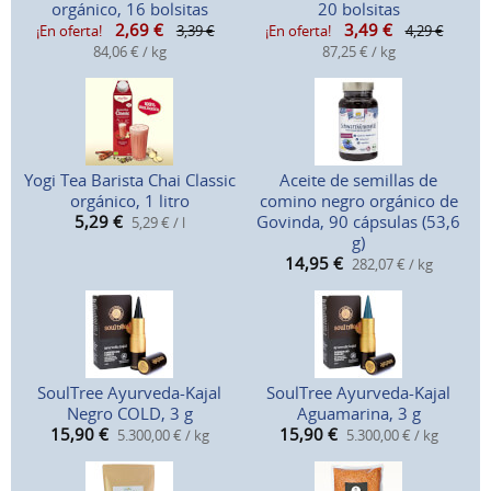
orgánico, 16 bolsitas
20 bolsitas
2,69
€
3,49
€
¡En oferta!
3,39 €
¡En oferta!
4,29 €
84,06 € / kg
87,25 € / kg
Yogi Tea Barista Chai Classic
Aceite de semillas de
orgánico, 1 litro
comino negro orgánico de
5,29
€
Govinda, 90 cápsulas (53,6
5,29 € / l
g)
14,95
€
282,07 € / kg
SoulTree Ayurveda-Kajal
SoulTree Ayurveda-Kajal
Negro COLD, 3 g
Aguamarina, 3 g
15,90
€
15,90
€
5.300,00 € / kg
5.300,00 € / kg