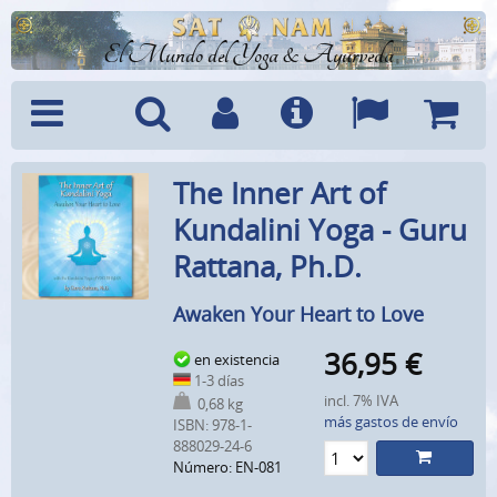
El Mundo del Yoga & Ayurveda
Menú
Búsquedad
Cuenta
Info
Idiomas
Cesta
The Inner Art of
Kundalini Yoga - Guru
Rattana, Ph.D.
Awaken Your Heart to Love
36,95
€
en existencia
1-3 días
incl. 7% IVA
0,68 kg
más gastos de envío
ISBN: 978-1-
888029-24-6
Número: EN-081