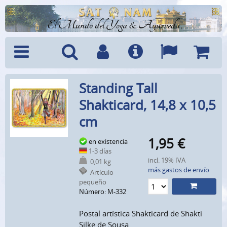
El Mundo del Yoga & Ayurveda
Menú
Búsquedad
Cuenta
Info
Idiomas
Cesta
Standing Tall
Shakticard, 14,8 x 10,5
cm
1,95
€
en existencia
1-3 días
incl. 19% IVA
0,01 kg
más gastos de envío
Artículo
pequeño
Número: M-332
Postal artística Shakticard de Shakti
Silke de Sousa