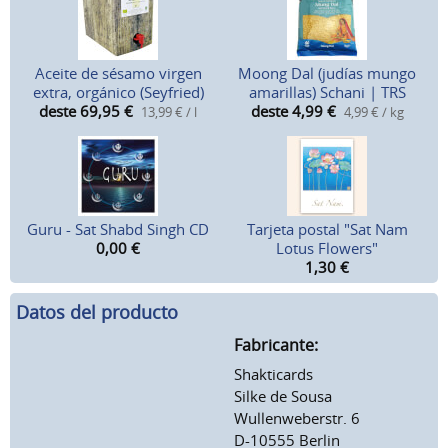
Aceite de sésamo virgen
Moong Dal (judías mungo
extra, orgánico (Seyfried)
amarillas) Schani | TRS
deste 69,95
€
deste 4,99
€
13,99 € / l
4,99 € / kg
Guru - Sat Shabd Singh CD
Tarjeta postal "Sat Nam
0,00
€
Lotus Flowers"
1,30
€
Datos del producto
Fabricante:
Shakticards
Silke de Sousa
Wullenweberstr. 6
D-10555 Berlin