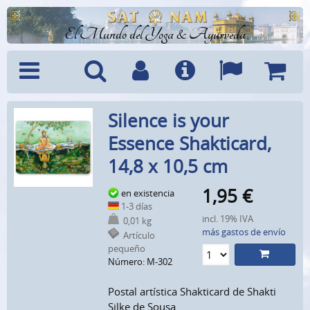
El Mundo del Yoga & Ayurveda
Menú
Búsquedad
Cuenta
Info
Idiomas
Cesta
Silence is your
Essence Shakticard,
14,8 x 10,5 cm
1,95
€
en existencia
1-3 días
incl. 19% IVA
0,01 kg
más gastos de envío
Artículo
pequeño
Número: M-302
Postal artística Shakticard de Shakti
Silke de Sousa