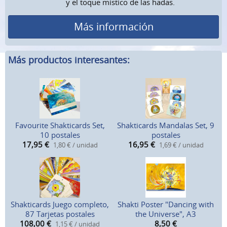
y el toque místico de las hadas.
Más información
Más productos interesantes:
Favourite Shakticards Set,
Shakticards Mandalas Set, 9
10 postales
postales
17,95
€
16,95
€
1,80 € / unidad
1,69 € / unidad
Shakticards Juego completo,
Shakti Poster "Dancing with
87 Tarjetas postales
the Universe", A3
108,00
€
8,50
€
1,15 € / unidad