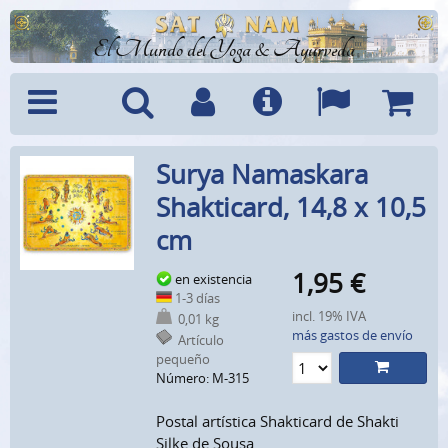
El Mundo del Yoga & Ayurveda
Menú
Búsquedad
Cuenta
Info
Idiomas
Cesta
Surya Namaskara
Shakticard, 14,8 x 10,5
cm
1,95
€
en existencia
1-3 días
incl. 19% IVA
0,01 kg
más gastos de envío
Artículo
pequeño
Número: M-315
Postal artística Shakticard de Shakti
Silke de Sousa