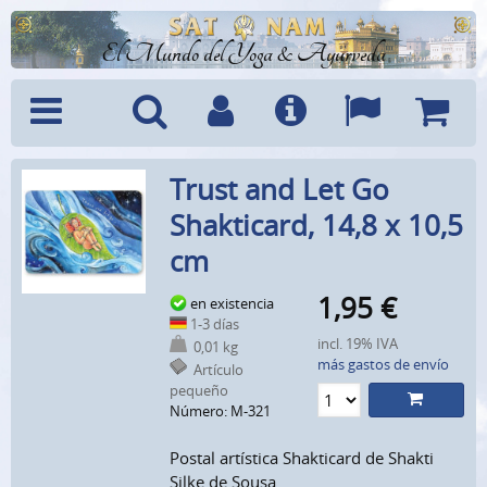
El Mundo del Yoga & Ayurveda
Menú
Búsquedad
Cuenta
Info
Idiomas
Cesta
Trust and Let Go
Shakticard, 14,8 x 10,5
cm
1,95
€
en existencia
1-3 días
incl. 19% IVA
0,01 kg
más gastos de envío
Artículo
pequeño
Número: M-321
Postal artística Shakticard de Shakti
Silke de Sousa