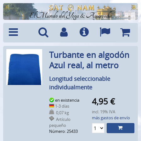
El Mundo del Yoga & Ayurveda
Menú
Búsquedad
Cuenta
Info
Idiomas
Cesta
Turbante en algodón
Azul real, al metro
Longitud seleccionable
individualmente
4,95
€
en existencia
1-3 días
incl. 19% IVA
0,07 kg
más gastos de envío
Artículo
pequeño
Número: 25433