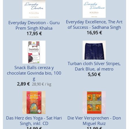
Everyday Excellence, The Art
Everyday Devotion - Guru
of Success - Sadhana Singh
Prem Singh Khalsa
16,95
€
17,95
€
Turban cloth Silver Stripes,
Snack Balls cereza y
Dark Blue, al metro
chocolate Govinda bio, 100
5,50
€
g
2,89
€
28,90 € / kg
Das Herz des Yoga - Sat Hari
Die Vier Versprechen - Don
Singh, inkl. CD
Miguel Ruiz
14,99
€
11,99
€