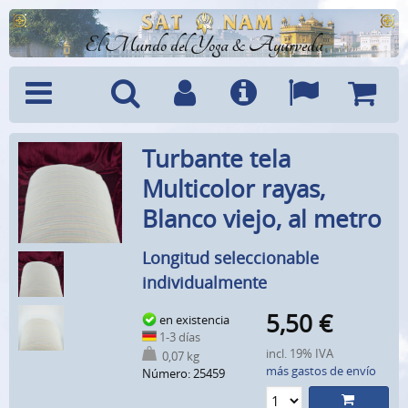
El Mundo del Yoga & Ayurveda
Menú
Búsquedad
Cuenta
Info
Idiomas
Cesta
Turbante tela
Multicolor rayas,
Blanco viejo, al metro
Longitud seleccionable
individualmente
5,50
€
en existencia
1-3 días
incl. 19% IVA
0,07 kg
más gastos de envío
Número: 25459