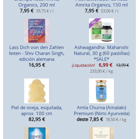
Organics, 200 ml
Amrita Organics, 150 ml
7,95
€
7,95
€
39,75 € / l
53,00 € / l
Lass Dich von den Zahlen
Ashwagandha Maharishi
leiten - Shiv Charan Singh,
Natural, 30 g (60 pastillas)
edición alemana
*SALE*
16,95
€
6,99
€
¡Liquidación!
13,99 €
233,00 € / kg
Piel de oveja, esquilada,
Amla Churna (Amalaki)
aprox. 100 cm
Premium (Nimi Ayurveda)
82,95
€
deste 7,85
€
78,50 € / kg