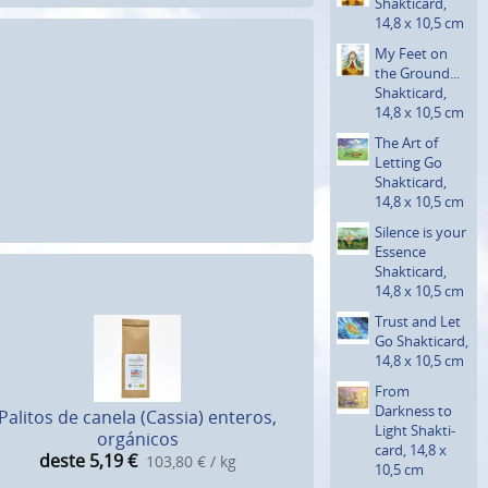
Shakti­card,
14,8 x 10,5 cm
My Feet on
the Ground...
Shakti­card,
14,8 x 10,5 cm
The Art of
Letting Go
Shakti­card,
14,8 x 10,5 cm
Silence is your
Essence
Shakti­card,
14,8 x 10,5 cm
Trust and Let
Go Shakti­card,
14,8 x 10,5 cm
From
Darkness to
Palitos de canela (Cassia) enteros,
Light Shakti­
orgánicos
card, 14,8 x
deste 5,19
€
103,80 € / kg
10,5 cm