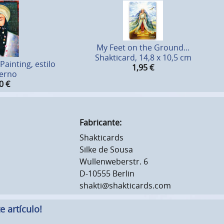
My Feet on the Ground...
Shakticard, 14,8 x 10,5 cm
ainting, estilo
1,95
€
erno
0
€
Fabricante:
Shakticards
Silke de Sousa
Wullenweberstr. 6
D-10555 Berlin
shakti@shakticards.com
 artículo!