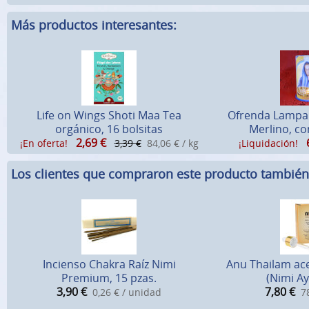
Más productos interesantes:
Life on Wings Shoti Maa Tea
Ofrenda Lampa
orgánico, 16 bolsitas
Merlino, co
2,69
€
¡En oferta!
3,39 €
84,06 € / kg
¡Liquidación!
Los clientes que compraron este producto tambié
Incienso Chakra Raíz Nimi
Anu Thailam ace
Premium, 15 pzas.
(Nimi A
3,90
€
7,80
€
0,26 € / unidad
78