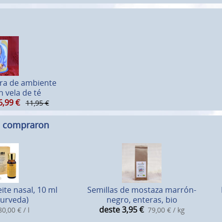
ra de ambiente
n vela de té
6,99
€
11,95 €
n compraron
ite nasal, 10 ml
Semillas de mostaza marrón-
yurveda)
negro, enteras, bio
deste 3,95
€
0,00 € / l
79,00 € / kg