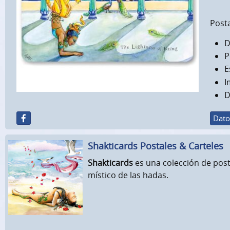
Posta
D
P
E
I
D
Dato
Shakticards Postales & Carteles
Shakticards
es una colección de post
místico de las hadas.