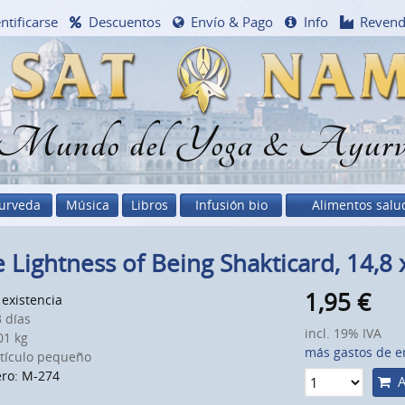
ntificarse
Descuentos
Envío & Pago
Info
Reven
 Mundo del Yoga & Ayurv
urveda
Música
Libros
Infusión bio
Alimentos salu
 Lightness of Being Shakticard, 14,8 
1,95
€
existencia
 días
incl. 19% IVA
1 kg
más gastos de e
ículo pequeño
ro: M-274
A