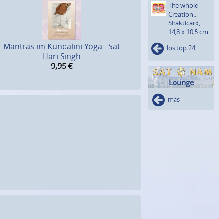
The whole
Crea­tion...
Shakti­card,
14,8 x 10,5 cm
Mantras im Kundalini Yoga - Sat
los top 24
Hari Singh
9,95
€
Lounge
más