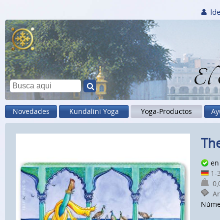
Ide
El
Novedades
Kundalini Yoga
Yoga-Productos
Ay
The
en 
1-3
0,0
Art
Núme