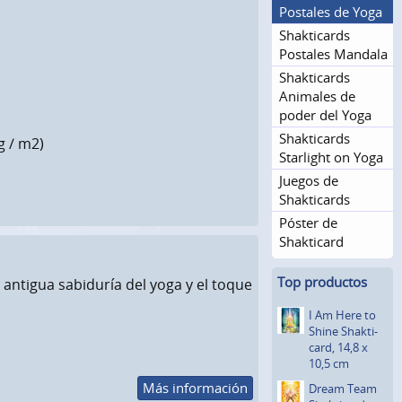
Postales de Yoga
Shakticards
Postales Mandala
Shakticards
Animales de
poder del Yoga
Shakticards
g / m2)
Starlight on Yoga
Juegos de
Shakticards
Póster de
Shakticard
Top productos
 antigua sabiduría del yoga y el toque
I Am Here to
Shine Shakti­
card, 14,8 x
10,5 cm
Más información
Dream Team