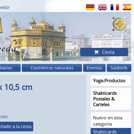
dedor
eda
Cesta
dables
Cosméticos naturales
Eventos
Saldos%
Yoga-Productos
x 10,5 cm
Shakticards
Postales &
Carteles
nvío
Nuevo en esta
categoría
ñadir a la cesta
Shakticards