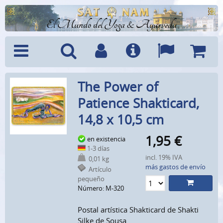
El Mundo del Yoga & Ayurveda
Menú
Búsquedad
Cuenta
Info
Idiomas
Cesta
The Power of
Patience Shakticard,
14,8 x 10,5 cm
1,95
€
en existencia
1-3 días
incl. 19% IVA
0,01 kg
más gastos de envío
Artículo
pequeño
Número: M-320
Postal artística Shakticard de Shakti
Silke de Sousa