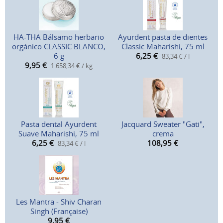
HA-THA Bálsamo herbario
Ayurdent pasta de dientes
orgánico CLASSIC BLANCO,
Classic Maharishi, 75 ml
6 g
6,25
€
83,34 € / l
9,95
€
1.658,34 € / kg
Pasta dental Ayurdent
Jacquard Sweater "Gati",
Suave Maharishi, 75 ml
crema
6,25
€
108,95
€
83,34 € / l
Les Mantra - Shiv Charan
Singh (Française)
9,95
€