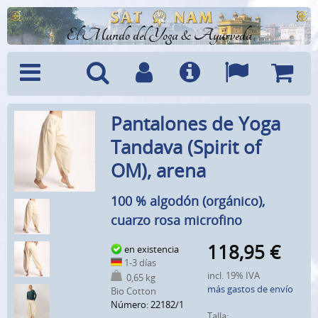
El Mundo del Yoga & Ayurveda
Menú
Búsquedad
Cuenta
Info
Idiomas
Cesta
Pantalones de Yoga
Tandava (Spirit of
OM), arena
100 % algodón (orgánico),
cuarzo rosa microfino
118,95
€
en existencia
1-3 días
incl. 19% IVA
0,65 kg
más gastos de envío
Bio Cotton
Número: 22182/1
Talla: