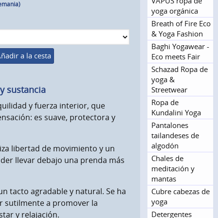
VAPUS ropa de
lemania)
yoga orgánica
Breath of Fire Eco
& Yoga Fashion
Baghi Yogawear -
ñadir a la cesta
Eco meets Fair
Schazad Ropa de
yoga &
y sustancia
Streetwear
Ropa de
ilidad y fuerza interior, que
Kundalini Yoga
ensación: es suave, protectora y
Pantalones
tailandeses de
algodón
za libertad de movimiento y un
Chales de
oder llevar debajo una prenda más
meditación y
mantas
 un tacto agradable y natural. Se ha
Cubre cabezas de
yoga
ar sutilmente a promover la
Detergentes
ar y relajación.