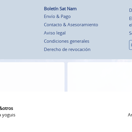
Boletín Sat Nam
D
Envío & Pago
E
Contacto & Asesoramiento
e
Aviso legal
S
Condiciones generales
Derecho de revocación
 &otros
a yoguis
Am