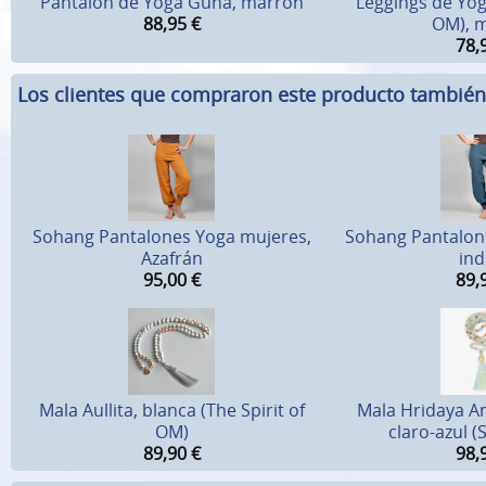
Pantalón de Yoga Guna, márron
Leggings de Yoga
88,95
€
OM), 
78,
Los clientes que compraron este producto tambié
Sohang Pantalones Yoga mujeres,
Sohang Pantalon
Azafrán
ind
95,00
€
89,
Mala Aullita, blanca (The Spirit of
Mala Hridaya A
OM)
claro-azul (
89,90
€
98,