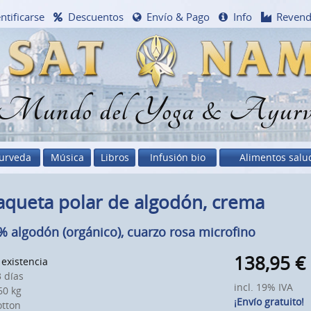
ntificarse
Descuentos
Envío & Pago
Info
Reven
 Mundo del Yoga & Ayurv
urveda
Música
Libros
Infusión bio
Alimentos salu
aqueta polar de algodón, crema
% algodón (orgánico), cuarzo rosa microfino
138,95
€
existencia
 días
incl. 19% IVA
0 kg
¡Envío gratuito!
otton