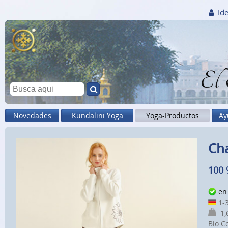
Ide
El
Novedades
Kundalini Yoga
Yoga-Productos
Ay
Ch
100 
en 
1-3
1,6
Bio C