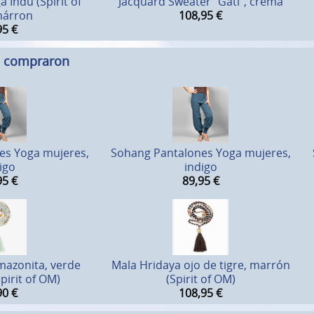
 Indu (Spirit of
Jacquard Sweater "Gati", crema
márron
108,95
€
95
€
n compraron
es Yoga mujeres,
Sohang Pantalones Yoga mujeres,
igo
indigo
95
€
89,95
€
mazonita, verde
Mala Hridaya ojo de tigre, marrón
Spirit of OM)
(Spirit of OM)
90
€
108,95
€