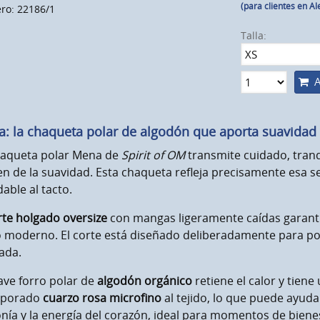
(para clientes en A
o: 22186/1
Talla:
A
: la chaqueta polar de algodón que aporta suavidad 
haqueta polar Mena de
Spirit of OM
transmite cuidado, tranqu
n de la suavidad. Esta chaqueta refleja precisamente esa s
able al tacto.
rte holgado oversize
con mangas ligeramente caídas garanti
lo moderno. El corte está diseñado deliberadamente para p
ada.
ave forro polar de
algodón orgánico
retiene el calor y tiene
rporado
cuarzo rosa microfino
al tejido, lo que puede ayud
ía y la energía del corazón, ideal para momentos de bienest