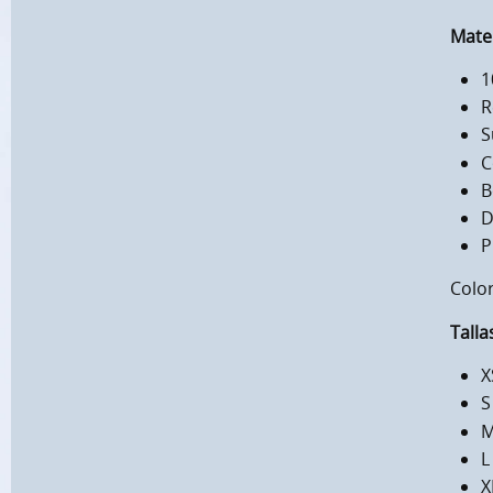
Mater
1
R
S
C
B
D
P
Colo
Talla
X
S
M
L
X