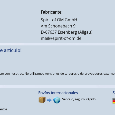
Fabricante:
Spirit of OM GmbH
Am Schönebach 9
D-87637 Eisenberg (Allgäu)
mail@spirit-of-om.de
 artículo!
ucto con nosotros. No utilizamos revisiones de terceros o de proveedores exte
Envíos internacionales
S
Sencillo, seguro, rápido
entos