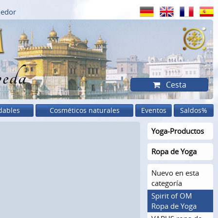
dedor
eda
Cesta
dables
Cosméticos naturales
Eventos
Saldos%
Yoga-Productos
Ropa de Yoga
Nuevo en esta
categoría
Spirit of OM
Ropa de Yoga