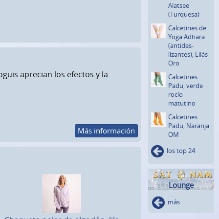
Alatsee
(Turquesa)
Calcetines de
Yoga Adhara
(antides­
lizantes)­, Lilás-
Oro
oguis aprecian los efectos y la
Calcetines
Padu, verde
rocío
matutino
Calcetines
Padu, Naranja
Más información
OM
los top 24
Lounge
más