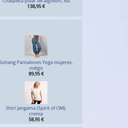
Chaqueta polar de algodón, lila
138,95
€
Sohang Pantalones Yoga mujeres,
indigo
89,95
€
Shirt Jangama (Spirit of OM),
crema
58,95
€