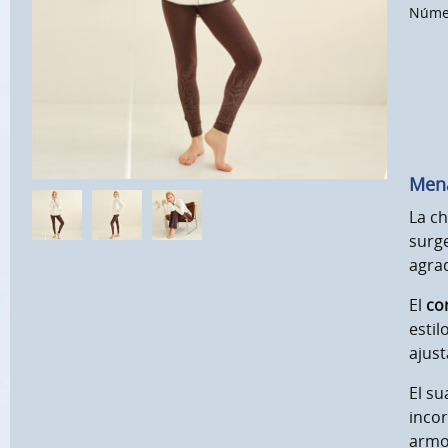
Númer
Mena
La c
surge
agrad
El
co
esti
ajust
El su
inco
armon