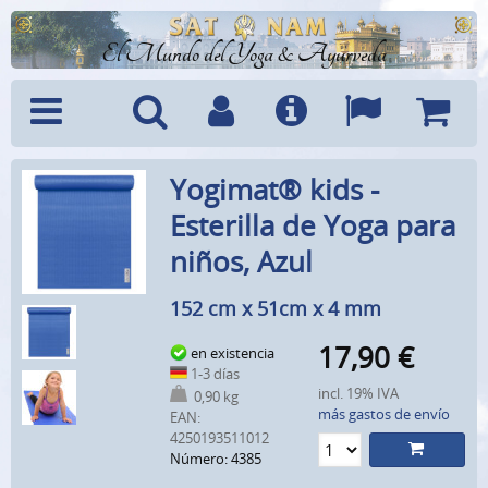
El Mundo del Yoga & Ayurveda
Menú
Búsquedad
Cuenta
Info
Idiomas
Cesta
Yogimat® kids -
Esterilla de Yoga para
niños, Azul
152 cm x 51cm x 4 mm
17,90
€
en existencia
1-3 días
incl. 19% IVA
0,90 kg
más gastos de envío
EAN:
4250193511012
Número: 4385