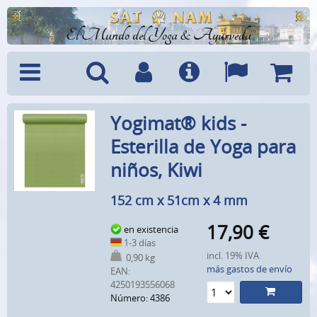
El Mundo del Yoga & Ayurveda
Menú
Búsquedad
Cuenta
Info
Idiomas
Cesta
Yogimat® kids -
Esterilla de Yoga para
niños, Kiwi
152 cm x 51cm x 4 mm
17,90
€
en existencia
1-3 días
incl. 19% IVA
0,90 kg
más gastos de envío
EAN:
4250193556068
Número: 4386