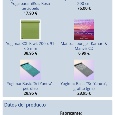
Yoga para niños, Rosa
200 cm
terciopelo
76,00
€
17,90
€
Yogimat XXL Kiwi, 200 x 91
Mantra Lounge - Kamari &
x 5 mm
Manvir CD
38,95
€
6,99
€
Yogimat Basic "Sri Yantra",
Yogimat Basic "Sri Yantra",
petróleo
grafito (gris)
28,95
€
28,95
€
Datos del producto
Fabricante: