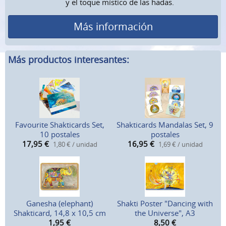
y el toque místico de las hadas.
Más información
Más productos interesantes:
Favourite Shakticards Set,
Shakticards Mandalas Set, 9
10 postales
postales
17,95
€
16,95
€
1,80 € / unidad
1,69 € / unidad
Ganesha (elephant)
Shakti Poster "Dancing with
Shakticard, 14,8 x 10,5 cm
the Universe", A3
1,95
€
8,50
€