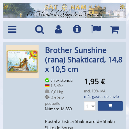
El Mundo del Yoga & Ayurveda
Menú
Búsquedad
Cuenta
Info
Idiomas
Cesta
Brother Sunshine
(rana) Shakticard, 14,8
x 10,5 cm
1,95
€
en existencia
1-3 días
incl. 19% IVA
0,01 kg
más gastos de envío
Artículo
pequeño
Número: M-350
Postal artística Shakticard de Shakti
Silke de Sousa