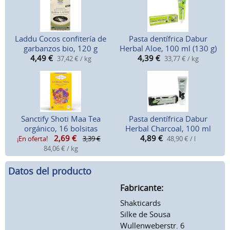
Laddu Cocos confitería de
Pasta dentífrica Dabur
garbanzos bio, 120 g
Herbal Aloe, 100 ml (130 g)
4,49
€
4,39
€
37,42 € / kg
33,77 € / kg
Sanctify Shoti Maa Tea
Pasta dentífrica Dabur
orgánico, 16 bolsitas
Herbal Charcoal, 100 ml
2,69
€
4,89
€
¡En oferta!
3,39 €
48,90 € / l
84,06 € / kg
Datos del producto
Fabricante:
Shakticards
Silke de Sousa
Wullenweberstr. 6