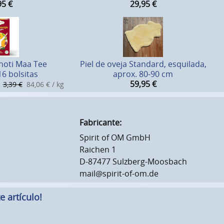
95
€
29,95
€
Shoti Maa Tee
Piel de oveja Standard, esquilada,
16 bolsitas
aprox. 80-90 cm
59,95
€
3,39 €
84,06 € / kg
Fabricante:
Spirit of OM GmbH
Raichen 1
D-87477 Sulzberg-Moosbach
mail@spirit-of-om.de
 artículo!