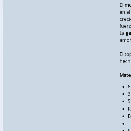
El
mo
en el
creci
fuerz
La
ge
amor,
El to
hechi
Mater
6
3
5
R
B
T
S