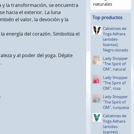
naturales
za y la transformación, se encuentra
e hacia el exterior. La luna
Top productos
bién el valor, la devoción y la
Calcetines de
la energía del corazón. Simboliza el
Yoga Adhara
(antides­
lizantes)­,
Negro-dorado
raleza y al poder del yoga. Déjate
Lady Shopper
.
"The Spirit of
OM", natural
Lady Shopper
"The Spirit of
OM", rosa
a
Lady Shopper
"The Spirit of
OM", turquesa
Calcetines de
Yoga Adhara
(antides­
lizantes)­,