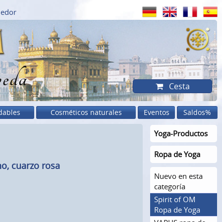
dedor
eda
Cesta
dables
Cosméticos naturales
Eventos
Saldos%
Yoga-Productos
Ropa de Yoga
o, cuarzo rosa
Nuevo en esta
categoría
Spirit of OM
Ropa de Yoga