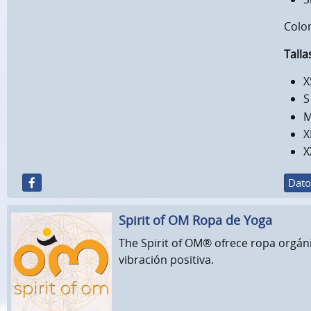
Colo
Talla
X
S
M
X
X
Dato
Spirit of OM Ropa de Yoga
The Spirit of OM® ofrece ropa orgánic
vibración positiva.