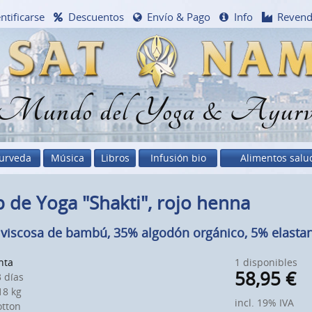
ntificarse
Descuentos
Envío & Pago
Info
Reven
 Mundo del Yoga & Ayurv
urveda
Música
Libros
Infusión bio
Alimentos salu
 de Yoga "Shakti", rojo henna
viscosa de bambú, 35% algodón orgánico, 5% elastan
nta
1 disponibles
58,95
€
 días
8 kg
incl. 19% IVA
otton