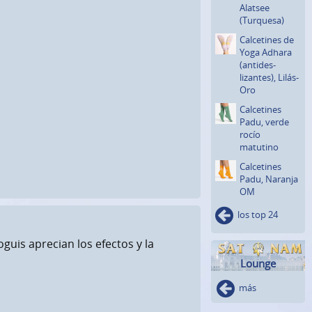
Alatsee
(Turquesa)
Calcetines de
Yoga Adhara
(antides­
lizantes)­, Lilás-
Oro
Calcetines
Padu, verde
rocío
matutino
Calcetines
Padu, Naranja
OM
los top 24
oguis aprecian los efectos y la
Lounge
más