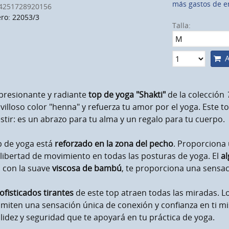
más gastos de e
4251728920156
o: 22053/3
Talla:
A
presionante y radiante
top de yoga "Shakti"
de la colección
illoso color "henna" y refuerza tu amor por el yoga. Este
stir: es un abrazo para tu alma y un regalo para tu cuerpo.
p de yoga está
reforzado en la zona del pecho
. Proporciona 
libertad de movimiento en todas las posturas de yoga. El
a
 con la suave
viscosa de bambú
, te proporciona una sensa
ofisticados tirantes
de este top atraen todas las miradas. Lo
smiten una sensación única de conexión y confianza en ti 
lidez y seguridad que te apoyará en tu práctica de yoga.