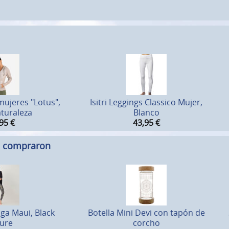
ujeres "Lotus",
Isitri Leggings Classico Mujer,
turaleza
Blanco
95
€
43,95
€
n compraron
ga Maui, Black
Botella Mini Devi con tapón de
ure
corcho