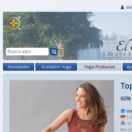
Ide
El
Novedades
Kundalini Yoga
Yoga-Productos
Ay
Top
60% 
Ve
1-3
0,1
Bio C