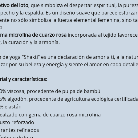
tivo del loto
, que simboliza el despertar espiritual, la pure
 pecho y la espalda. Es un diseño suave que parece esforzars
ente no sólo simboliza la fuerza elemental femenina, sino tam
a.
ma microfina de cuarzo rosa
incorporada al tejido favorece 
 la curación y la armonía.
p de yoga "Shakti" es una declaración de amor a ti, a la natu
zar por su belleza y energía y siente el amor en cada detalle
ial y características:
0% viscosa, procedente de pulpa de bambú
5% algodón, procedente de agricultura ecológica certificad
% elastán
ealzado con gema de cuarzo rosa microfina
usto reforzado
irantes refinados
ímbolo de loto