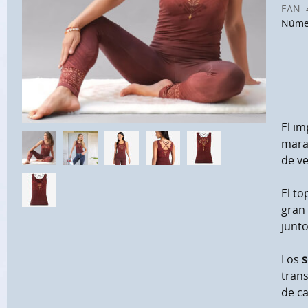
EAN:
Númer
El im
marav
de ve
El to
gran 
junto
Los
s
tran
de ca