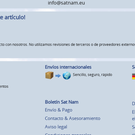
info@satnam.eu
 artículo!
ucto con nosotros. No utilizamos revisiones de terceros o de proveedores exte
Envíos internacionales
S
Sencillo, seguro, rápido
entos
Boletín Sat Nam
D
Envío & Pago
E
Contacto & Asesoramiento
e
Aviso legal
S
Condiciones generales