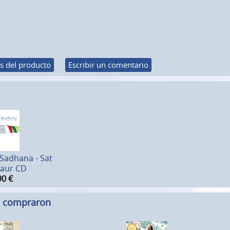
s del producto
Escribir un comentario
 Sadhana - Sat
aur CD
90
€
n compraron