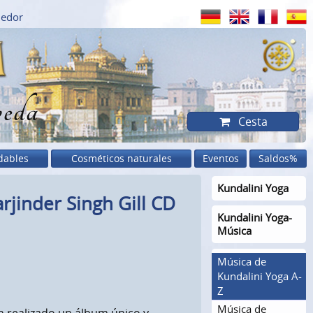
dedor
eda
Cesta
dables
Cosméticos naturales
Eventos
Saldos%
Kundalini Yoga
rjinder Singh Gill CD
Kundalini Yoga-
Música
Música de
Kundalini Yoga A-
Z
Música de