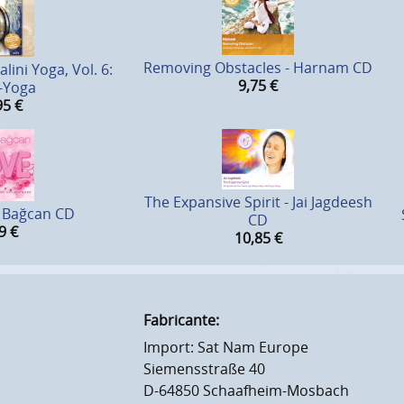
Removing Obstacles - Harnam CD
ini Yoga, Vol. 6:
9,75
€
-Yoga
95
€
The Expansive Spirit - Jai Jagdeesh
a Bağcan CD
CD
9
€
10,85
€
Fabricante:
Import: Sat Nam Europe
Siemensstraße 40
D-64850 Schaafheim-Mosbach