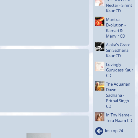
Nectar - Simrit
Kaur CD
Mantra
Evolution -
Kamari &
Manvir CD
Aloka's Grace -
Siri Sadhana
Kaur CD
Lovingly -
Gurudass Kaur
CD
The Aquarian
Dawn
Sadhana -
Pritpal Singh
CD
In Thy Name -
Tera Naam CD
los top 24