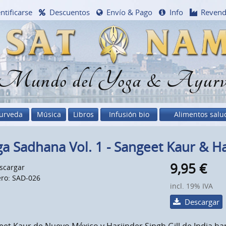
ntificarse
Descuentos
Envío & Pago
Info
Reven
 Mundo del Yoga & Ayurv
urveda
Música
Libros
Infusión bio
Alimentos salu
a Sadhana Vol. 1 - Sangeet Kaur & Ha
9,95
€
scargar
ro: SAD-026
incl. 19% IVA
Descargar