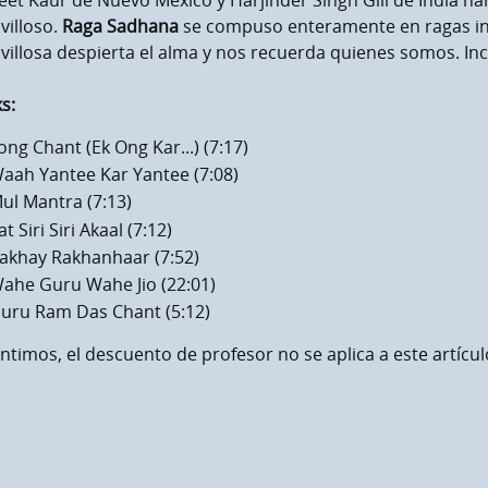
et Kaur de Nuevo México y Harjinder Singh Gill de India ha
villoso.
Raga Sadhana
se compuso enteramente en ragas ind
illosa despierta el alma y nos recuerda quienes somos. Incl
s:
ong Chant (Ek Ong Kar...) (7:17)
aah Yantee Kar Yantee (7:08)
ul Mantra (7:13)
at Siri Siri Akaal (7:12)
akhay Rakhanhaar (7:52)
ahe Guru Wahe Jio (22:01)
uru Ram Das Chant (5:12)
ntimos, el descuento de profesor no se aplica a este artícul
men máximo