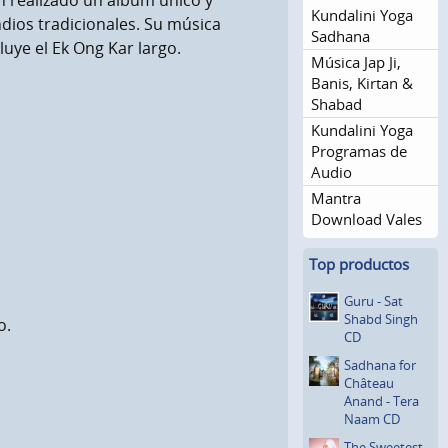
n realizado un álbum único y
Kundalini Yoga
ios tradicionales. Su música
Sadhana
uye el Ek Ong Kar largo.
Música Jap Ji,
Banis, Kirtan &
Shabad
Kundalini Yoga
Programas de
Audio
Mantra
Download Vales
Top productos
Guru - Sat
Shabd Singh
o.
CD
Sadhana for
Château
Anand - Tera
Naam CD
The Sweetest