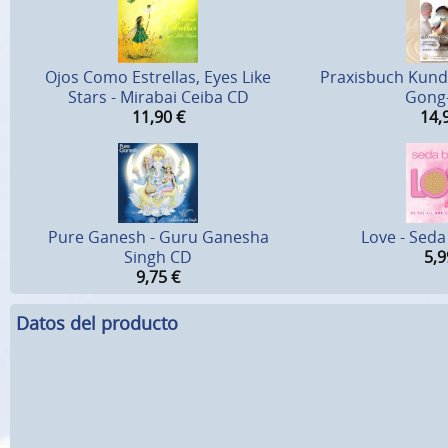
Ojos Como Estrellas, Eyes Like
Praxisbuch Kundal
Stars - Mirabai Ceiba CD
Gong
11,90
€
14,
Pure Ganesh - Guru Ganesha
Love - Sed
Singh CD
5,9
9,75
€
Datos del producto