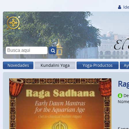
Ide
El
Novedades
Kundalini Yoga
Yoga-Productos
Ay
Rag
De
Núme