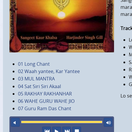
Sange
mara
marav
Track
L
W
M
S
01 Long Chant
R
02 Waah yantee, Kar Yantee
W
03 MUL MANTRA
G
04 Sat Siri Siri Akaal
05 RAKHAY RAKHANHAR
Lo se
06 WAHE GURU WAHE JIO
07 Guru Ram Das Chant
sonido apagado
volu
anterior
escuchar
siguiente
parar