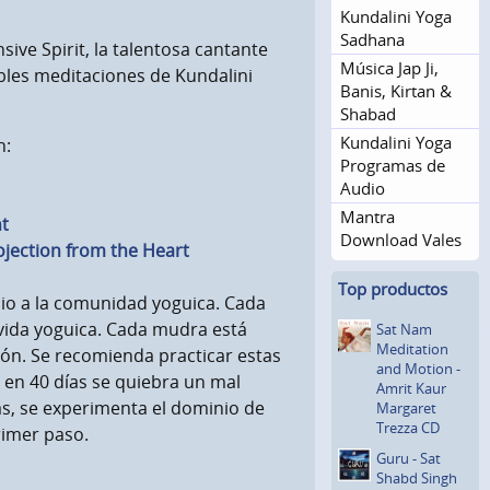
Kundalini Yoga
Sadhana
ive Spirit, la talentosa cantante
Música Jap Ji,
íbles meditaciones de Kundalini
Banis, Kirtan &
Shabad
Kundalini Yoga
n:
Programas de
Audio
Mantra
t
Download Vales
ojection from the Heart
Top productos
io a la comunidad yoguica. Cada
vida yoguica. Cada mudra está
Sat Nam
Meditation
ión. Se recomienda practicar estas
and Motion -
 en 40 días se quiebra un mal
Amrit Kaur
ías, se experimenta el dominio de
Margaret
Trezza CD
rimer paso.
Guru - Sat
Shabd Singh