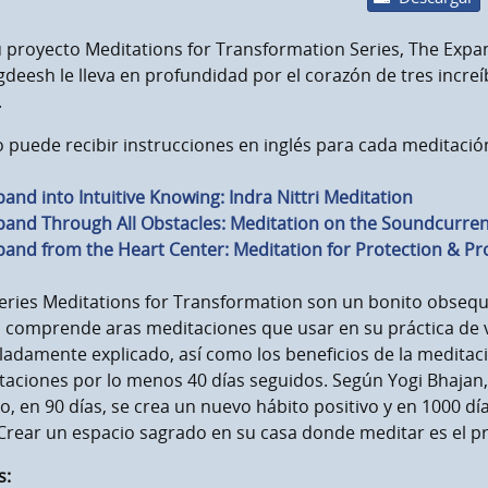
 proyecto Meditations for Transformation Series, The Expans
agdeesh le lleva en profundidad por el corazón de tres incre
.
 puede recibir instrucciones en inglés para cada meditació
pand into Intuitive Knowing: Indra Nittri Meditation
pand Through All Obstacles: Meditation on the Soundcurren
pand from the Heart Center: Meditation for Protection & Pr
men máximo
eries Meditations for Transformation son un bonito obsequ
o comprende aras meditaciones que usar en su práctica de 
ladamente explicado, así como los beneficios de la meditac
aciones por lo menos 40 días seguidos. Según Yogi Bhajan,
o, en 90 días, se crea un nuevo hábito positivo y en 1000 d
 Crear un espacio sagrado en su casa donde meditar es el p
s: