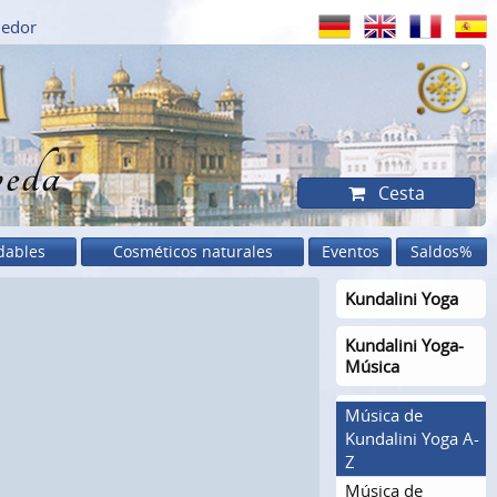
dedor
eda
Cesta
dables
Cosméticos naturales
Eventos
Saldos%
Kundalini Yoga
Kundalini Yoga-
Música
Música de
Kundalini Yoga A-
Z
Música de