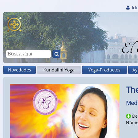
Ide
El
Novedades
Kundalini Yoga
Yoga-Productos
Ay
The
Medi
De
Núme