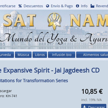
ntificarse
Descuentos
Envío & Pago
Info
Reven
 Mundo del Yoga & Ayurv
urveda
Música
Libros
Infusión bio
Alimentos salu
 Expansive Spirit - Jai Jagdeesh CD
tations for Transformation Series
10,85
€
scargar
ro: KH-741
incl. 19% IVA
Descargar