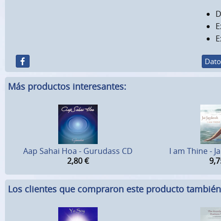
D
E
E
Dato
Más productos interesantes:
Aap Sahai Hoa - Gurudass CD
I am Thine - J
2,80
€
9,7
Los clientes que compraron este producto tambié