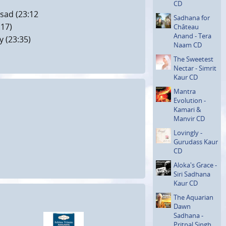
CD
asad (23:12
Sadhana for
:17)
Château
Anand - Tera
y (23:35)
Naam CD
The Sweetest
Nectar - Simrit
Kaur CD
Mantra
Evolution -
Kamari &
Manvir CD
Lovingly -
Gurudass Kaur
CD
Aloka's Grace -
Siri Sadhana
Kaur CD
The Aquarian
Dawn
Sadhana -
Pritpal Singh