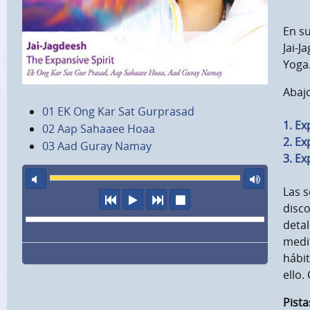
En su
Jai-J
Yoga
Abajo
01 EK Ong Kar Sat Gurprasad
1. Ex
02 Aap Sahaaee Hoaa
2. Ex
03 Aad Guray Namay
3. Ex
sonido apagado
volu
Las s
anterior
escuchar
siguiente
parar
disc
detal
medit
hábit
ello.
Pista