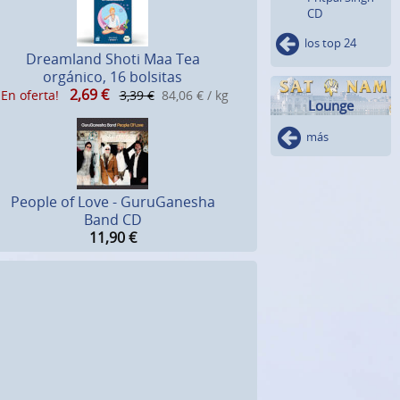
CD
los top 24
Dreamland Shoti Maa Tea
orgánico, 16 bolsitas
2,69
€
¡En oferta!
3,39 €
84,06 € / kg
Lounge
más
People of Love - GuruGanesha
Band CD
11,90
€