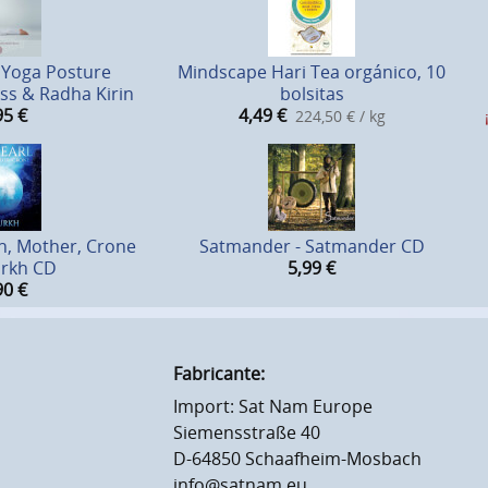
 Yoga Posture
Mindscape Hari Tea orgánico, 10
ss & Radha Kirin
bolsitas
95
€
4,49
€
224,50 € / kg
n, Mother, Crone
Satmander - Satmander CD
urkh CD
5,99
€
90
€
Fabricante:
Import: Sat Nam Europe
Siemensstraße 40
D-64850 Schaafheim-Mosbach
info@satnam.eu