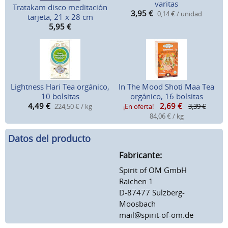
varitas
Tratakam disco meditación
3,95
€
0,14 € / unidad
tarjeta, 21 x 28 cm
5,95
€
Lightness Hari Tea orgánico,
In The Mood Shoti Maa Tea
10 bolsitas
orgánico, 16 bolsitas
4,49
€
2,69
€
224,50 € / kg
¡En oferta!
3,39 €
84,06 € / kg
Datos del producto
Fabricante:
Spirit of OM GmbH
Raichen 1
D-87477 Sulzberg-
Moosbach
mail@spirit-of-om.de