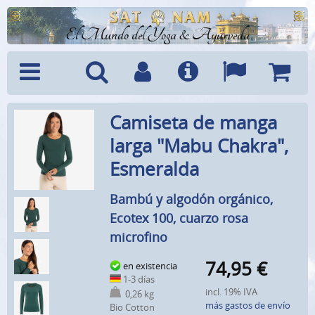
El Mundo del Yoga & Ayurveda
Menú
Búsquedad
Cuenta
Info
Idiomas
Cesta
Camiseta de manga
larga "Mabu Chakra",
Esmeralda
Bambú y algodón orgánico,
Ecotex 100, cuarzo rosa
microfino
74,95
€
en existencia
1-3 días
incl. 19% IVA
0,26 kg
más gastos de envío
Bio Cotton