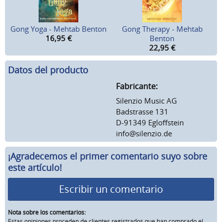
Gong Yoga - Mehtab Benton
Gong Therapy - Mehtab
16,95
€
Benton
22,95
€
Datos del producto
Fabricante:
Silenzio Music AG
Badstrasse 131
D-91349 Egloffstein
info@silenzio.de
¡Agradecemos el primer comentario suyo sobre
este artículo!
Escribir un comentario
Nota sobre los comentarios:
Estas opiniones proceden de clientes registrados que han comprado el