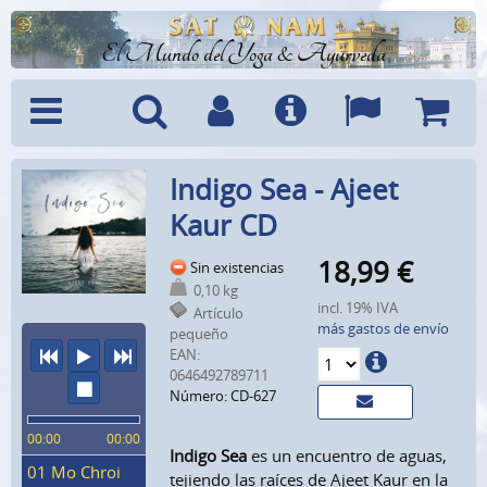
El Mundo del Yoga & Ayurveda
Menú
Búsquedad
Cuenta
Info
Idiomas
Cesta
Indigo Sea - Ajeet
Kaur CD
18,99
€
Sin existencias
0,10 kg
incl. 19% IVA
Artículo
más gastos de envío
pequeño
anterior
escuchar
siguiente
EAN:
0646492789711
parar
Número: CD-627
00:00
00:00
Indigo Sea
es un encuentro de aguas,
01 Mo Chroi
tejiendo las raíces de Ajeet Kaur en la