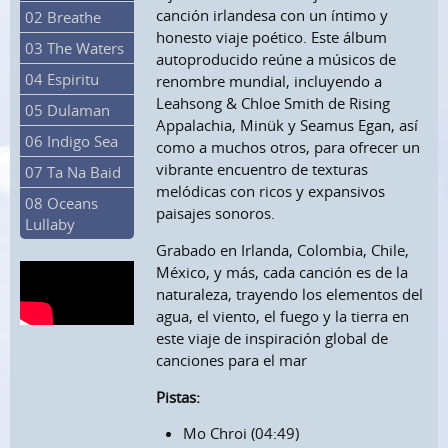
canción irlandesa con un íntimo y
02 Breathe
honesto viaje poético. Este álbum
03 The Waters
autoproducido reúne a músicos de
04 Espiritu
renombre mundial, incluyendo a
Leahsong & Chloe Smith de Rising
05 Dulaman
Appalachia, Minük y Seamus Egan, así
06 Indigo Sea
como a muchos otros, para ofrecer un
vibrante encuentro de texturas
07 Ta Na Baid
melódicas con ricos y expansivos
08 Oceans
paisajes sonoros.
Lullaby
Grabado en Irlanda, Colombia, Chile,
México, y más, cada canción es de la
naturaleza, trayendo los elementos del
agua, el viento, el fuego y la tierra en
este viaje de inspiración global de
canciones para el mar
Pistas:
Mo Chroi (04:49)