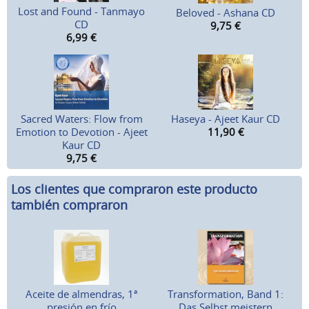
Lost and Found - Tanmayo
Beloved - Ashana CD
CD
9,75
€
6,99
€
Sacred Waters: Flow from
Haseya - Ajeet Kaur CD
Emotion to Devotion - Ajeet
11,90
€
Kaur CD
9,75
€
Los clientes que compraron este producto
también compraron
Aceite de almendras, 1ª
Transformation, Band 1:
presión en frío
Das Selbst meistern