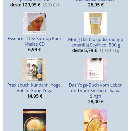
deste 129,95
€
26,95
€
25,99 € / l
Essence - Dev Suroop Kaur
Mung Dal bio (judía mungo
Khalsa CD
amarilla) Seyfried, 500 g
6,99
€
deste 5,79
€
11,58 € / kg
Praxisbuch Kundalini Yoga,
Das Yoga-Buch vom Leben
Vol. 6: Gong-Yoga
und vom Sterben - Satya
14,95
€
Singh
28,00
€