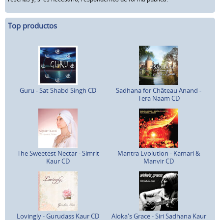
Top productos
Guru - Sat Shabd Singh CD
Sadhana for Château Anand -
Tera Naam CD
The Sweetest Nectar - Simrit
Mantra Evolution - Kamari &
Kaur CD
Manvir CD
Lovingly - Gurudass Kaur CD
Aloka's Grace - Siri Sadhana Kaur