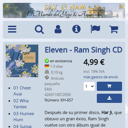
El Mundo del Yoga & Ayurveda
Menú
Búsquedad
Cuenta
Info
Idiomas
Cesta
Eleven - Ram Singh CD
4,99
€
en existencia
1-3 días
incl. 19% IVA
0,10 kg
más gastos de envío
Artículo
pequeño
01 Cheet
EAN:
Avai
4260110012058
Número: KH-657
02 Wha
Yantee
Después de su primer disco,
Har Ji
, que
03 Humee
obtuvo un gran éxito, Ram Singh
Hum
vuelve con otro álbum igual de
04 Suniai