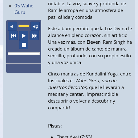
notable. La voz, suave y profunda de
05 Wahe
Ram le arropa en una atmósfera de
Guru
paz, cálida y cómoda.
sonido apagado
volumen máximo
Este álbum permite que la Luz Divina le
anterior
escuchar
siguiente
alcance en pleno corazón, sin artificio.
Una vez más, con
Eleven
, Ram Singh ha
parar
creado un álbum de canto de mantra
sencillo, profundo, con su propio estilo
y una voz única.
Cinco mantras de Kundalini Yoga, entre
los cuales el
Wahe Guru, uno de
nuestros favoritos,
que le llevarán a
meditar y cantar. ¡Imprescindible
descubrir o volver a descubrir y
compartir!
Pistas:
Cheet Avai (7:53)