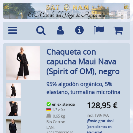
El Mundo del Yoga & Ayurveda
Menú
Búsquedad
Cuenta
Info
Idiomas
Cesta
Chaqueta con
capucha Maui Nava
(Spirit of OM), negro
95% algodón orgánico, 5%
elastano, turmalina microfina
128,95
€
en existencia
1-3 días
incl. 19% IVA
0,65 kg
¡Envío gratuito!
Bio Cotton
(para clientes en
EAN:
Alemania)