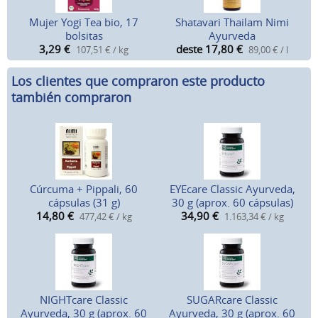
Mujer Yogi Tea bio, 17
Shatavari Thailam Nimi
bolsitas
Ayurveda
3,29
€
deste 17,80
€
107,51 € / kg
89,00 € / l
Los clientes que compraron este producto
también compraron
Cúrcuma + Pippali, 60
EYEcare Classic Ayurveda,
cápsulas (31 g)
30 g (aprox. 60 cápsulas)
14,80
€
34,90
€
477,42 € / kg
1.163,34 € / kg
NIGHTcare Classic
SUGARcare Classic
Ayurveda, 30 g (aprox. 60
Ayurveda, 30 g (aprox. 60