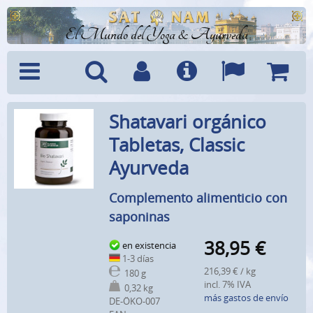
El Mundo del Yoga & Ayurveda
Menú
Búsquedad
Cuenta
Info
Idiomas
Cesta
Shatavari orgánico
Tabletas, Classic
Ayurveda
Complemento alimenticio con
saponinas
38,95
€
en existencia
1-3 días
216,39 € / kg
180 g
incl. 7% IVA
0,32 kg
más gastos de envío
DE-ÖKO-007