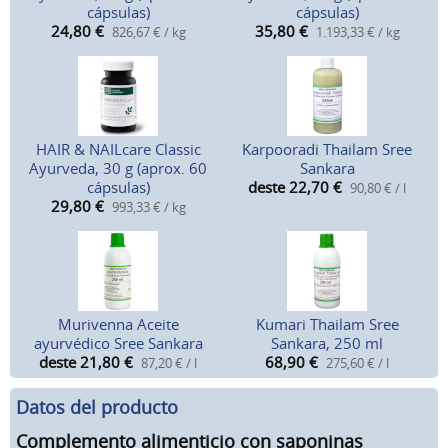
cápsulas)
cápsulas)
24,80
€
35,80
€
826,67 € / kg
1.193,33 € / kg
HAIR & NAILcare Classic
Karpooradi Thailam Sree
Ayurveda, 30 g (aprox. 60
Sankara
cápsulas)
deste 22,70
€
90,80 € / l
29,80
€
993,33 € / kg
Murivenna Aceite
Kumari Thailam Sree
ayurvédico Sree Sankara
Sankara, 250 ml
deste 21,80
€
68,90
€
87,20 € / l
275,60 € / l
Datos del producto
Complemento alimenticio con saponinas