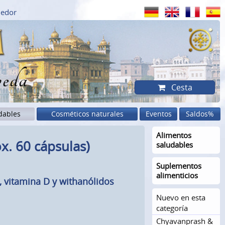
dedor
eda
Cesta
dables
Cosméticos naturales
Eventos
Saldos%
Alimentos
ox. 60 cápsulas)
saludables
Suplementos
alimenticios
, vitamina D y withanólidos
Nuevo en esta
categoría
Chyavanprash &