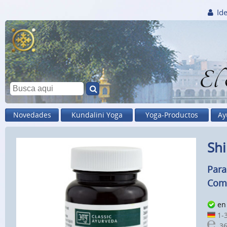
Ide
El
Novedades
Kundalini Yoga
Yoga-Productos
Ay
Shi
Para
Comp
en 
1-3
36