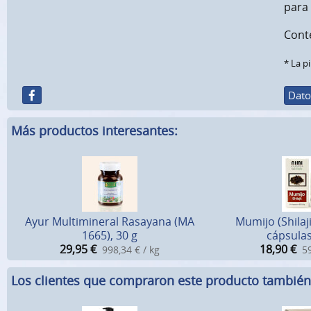
para 
Conte
* La p
Dato
Más productos interesantes:
Ayur Multimineral Rasayana (MA
Mumijo (Shilaji
1665), 30 g
cápsulas
29,95
€
18,90
€
998,34 € / kg
59
Los clientes que compraron este producto tambié