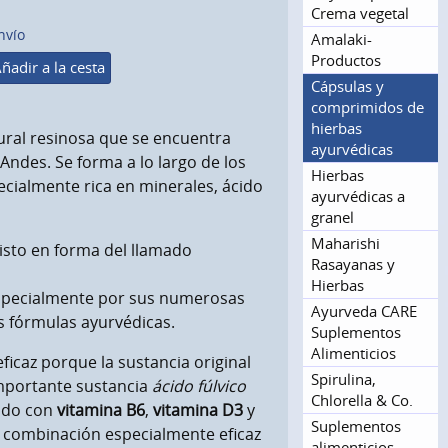
Crema vegetal
nvío
Amalaki-
Productos
ñadir a la cesta
Cápsulas y
comprimidos de
hierbas
tural resinosa que se encuentra
ayurvédicas
ndes. Se forma a lo largo de los
Hierbas
cialmente rica en minerales, ácido
ayurvédicas a
granel
Maharishi
uisto en forma del llamado
Rasayanas y
Hierbas
a especialmente por sus numerosas
Ayurveda CARE
s fórmulas ayurvédicas.
Suplementos
Alimenticios
icaz porque la sustancia original
Spirulina,
importante sustancia
ácido fúlvico
Chlorella & Co.
cido con
vitamina B6
,
vitamina D3
y
Suplementos
una combinación especialmente eficaz
alimenticios