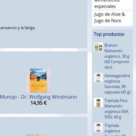
especiales
Jugo de Aloe &
Jugo de Noni
nsancio y la fatiga.
Top productos
Brahmi
Maharishi
orgánico, 30 g
(60 Comprimi­
dos)
Ashwagan­dha
orgánica
Govinda, 90
cápsulas (45 g)
Mumijo - Dr. Wolfgang Windmann
Triphala Plus
14,95
€
Maharishi
orgánico (MA
505), 60 g
Triphala
orgánico