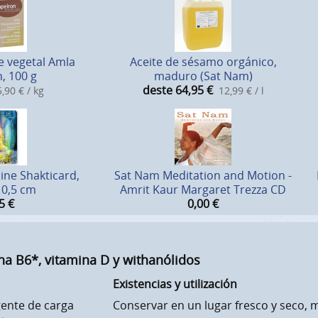
e vegetal Amla
Aceite de sésamo orgánico,
, 100 g
maduro (Sat Nam)
deste 64,95
€
,90 € / kg
12,99 € / l
ine Shakticard,
Sat Nam Meditation and Motion -
10,5 cm
Amrit Kaur Margaret Trezza CD
5
€
0,00
€
na B6*, vitamina D y withanólidos
Existencias y utilización
gente de carga
Conservar en un lugar fresco y seco, 