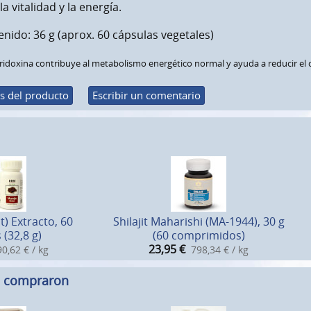
la vitalidad y la energía.
nido: 36 g (aprox. 60 cápsulas vegetales)
iridoxina contribuye al metabolismo energético normal y ayuda a reducir el ca
s del producto
Escribir un comentario
t) Extracto, 60
Shilajit Maharishi (MA-1944), 30 g
 (32,8 g)
(60 comprimidos)
23,95
€
0,62 € / kg
798,34 € / kg
n compraron