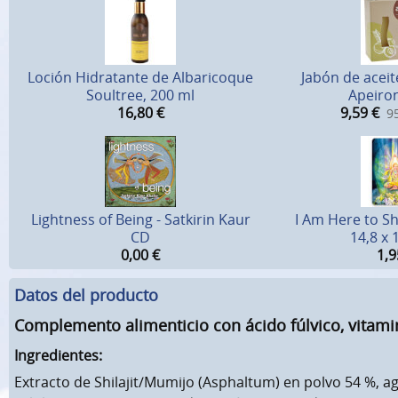
Loción Hidratante de Albaricoque
Jabón de aceit
Soultree, 200 ml
Apeiron
16,80
€
9,59
€
95
Lightness of Being - Satkirin Kaur
I Am Here to Sh
CD
14,8 x 
0,00
€
1,9
Datos del producto
Complemento alimenticio con ácido fúlvico, vitami
Ingredientes:
Extracto de Shilajit/Mumijo (Asphaltum) en polvo 54 %, a