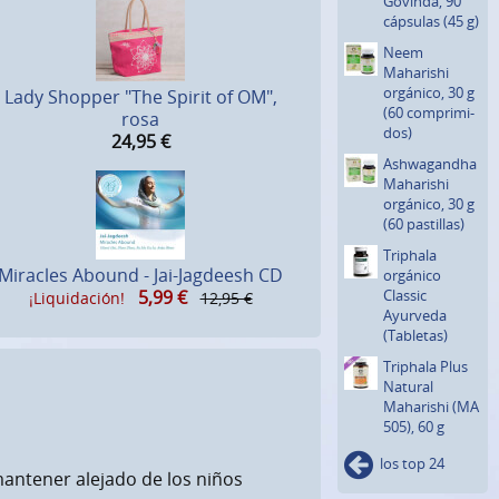
Govinda, 90
cápsulas (45 g)
Neem
Maharishi
orgánico, 30 g
Lady Shopper "The Spirit of OM",
(60 comprimi­
rosa
dos)
24,95
€
Ashwagan­dha
Maharishi
orgánico, 30 g
(60 pastillas)
Triphala
Miracles Abound - Jai-Jagdeesh CD
orgánico
Classic
5,99
€
¡Liquidación!
12,95 €
Ayurveda
(Tabletas)
Triphala Plus
Natural
Maharishi (MA
505), 60 g
los top 24
mantener alejado de los niños