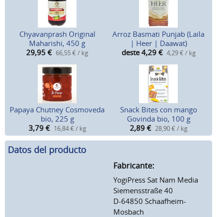
Chyavanprash Original
Arroz Basmati Punjab (Laila
Maharishi, 450 g
| Heer | Daawat)
29,95
€
deste 4,29
€
66,55 € / kg
4,29 € / kg
Papaya Chutney Cosmoveda
Snack Bites con mango
bio, 225 g
Govinda bio, 100 g
3,79
€
2,89
€
16,84 € / kg
28,90 € / kg
Datos del producto
Fabricante:
YogiPress Sat Nam Media
Siemensstraße 40
D-64850 Schaafheim-
Mosbach