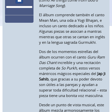
(como
All things come from God
o
Marriage Song
).
El álbum comprende también el canto
Mean Man, una oda a Yogi Bhajan, e
incluso un canto dedicado a los niños.
Algunas piezas se asocian a mantras
mientras que otras se cantan en inglés
y en la lengua sagrada Gurmukhi.
Dos de los momentos estrellas del
álbum ocurren con el canto
Guru Ram
Das Chant
increíble y una recitación
completa de
So Purkh
, estos versos
mántricos mágicos especiales del
Jap Ji
Sahib
, que gracias a su poder devoto
son útiles a las parejas y ayudan a
superar toda dificultad relacional – esta
pieza tiene una bonita voz masculina.
Desde un punto de vista musical, este
álbum mezcla armoniosamente los