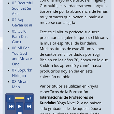
con una mayoría de textos en inglés y
03 Beautiful
Gurmukhi, es verdaderamente original.
Soul Sat Siri
Sorprende por la abundancia de temas
Akal
muy rítmicos que invitan al baile y a
04 Aap
moverse con alegría.
Gavaa ee ai
05 Guru
Este es el álbum perfecto si quiere
Ram Das
presentar a alguien lo que es el kirtan y
Guru
la música espiritual de kundalini.
06 All For
Muchos títulos de este álbum vienen
You God
de cantos sencillos dados por Yogi
and Me are
Bhajan en los años 70, época en la que
One
Satkirin los aprendió y cantó, hasta
07 Sopurkh
producirlos hoy en día en esta
Nirinjan
colección notable.
08 Mean
Varios títulos se utilizan en kriyas
Man
específicos de la
Formación
Internacional de Profesores de
sonido apagado
volumen máximo
Kundalini Yoga Nivel 2
, y no habían
anterior
escuchar
siguiente
sido grabados desde aquella época.
parar