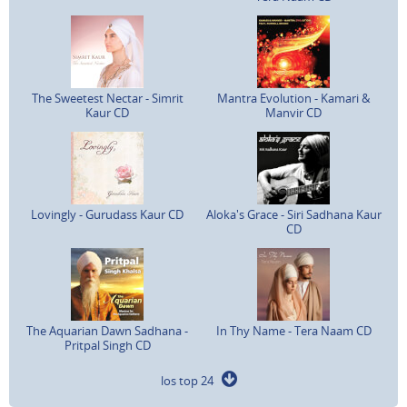
The Sweetest Nectar - Simrit
Mantra Evolution - Kamari &
Kaur CD
Manvir CD
Lovingly - Gurudass Kaur CD
Aloka's Grace - Siri Sadhana Kaur
CD
The Aquarian Dawn Sadhana -
In Thy Name - Tera Naam CD
Pritpal Singh CD
los top 24