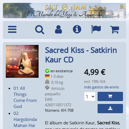
El Mundo del Yoga & Ayurveda
Menú
Búsquedad
Cuenta
Info
Idiomas
Cesta
Sacred Kiss - Satkirin
Kaur CD
4,99
€
en existencia
1-3 días
incl. 19% IVA
0,10 kg
más gastos de envío
01 All
Artículo
pequeño
Things
EAN:
Come From
4260110011372
God
Número: KH-708
02
Hargobinda
El álbum de Satkirin Kaur,
Sacred Kiss
,
Mahan Hai