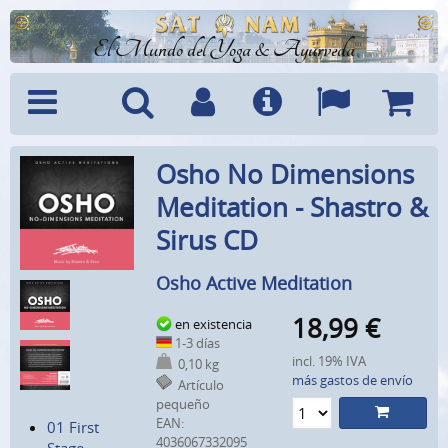
El Mundo del Yoga & Ayurveda
Menú
Búsquedad
Cuenta
Info
Idiomas
Cesta
Osho No Dimensions
Meditation - Shastro &
Sirus CD
Osho Active Meditation
18,99
€
en existencia
1-3 días
incl. 19% IVA
0,10 kg
más gastos de envío
Artículo
pequeño
EAN:
01 First
4036067332095
Stage