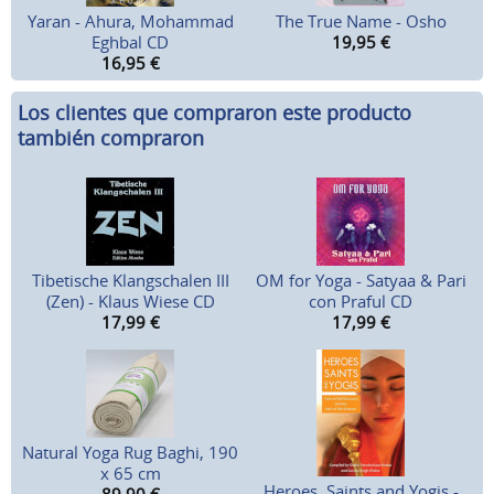
Yaran - Ahura, Mohammad
The True Name - Osho
Eghbal CD
19,95
€
16,95
€
Los clientes que compraron este producto
también compraron
Tibetische Klangschalen III
OM for Yoga - Satyaa & Pari
(Zen) - Klaus Wiese CD
con Praful CD
17,99
€
17,99
€
Natural Yoga Rug Baghi, 190
x 65 cm
Heroes, Saints and Yogis -