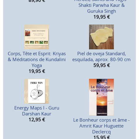
89,90
€
Shakti Parwha Kaur &
Guruka Singh
19,95
€
Corps, Tête et Esprit: Kriyas
Piel de oveja Standard,
& Méditations de Kundalini
esquilada, aprox. 80-90 cm
Yoga
59,95
€
19,95
€
Energy Maps I - Guru
Darshan Kaur
12,95
€
Le Bonheur corps et âme -
Amrit Kaur Huguette
Declercq
15,95
€