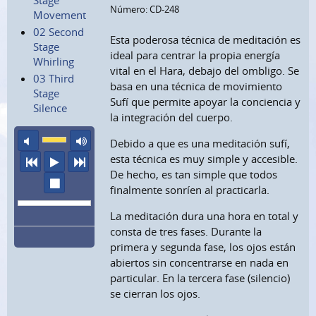
Número: CD-248
Movement
02 Second
Esta poderosa técnica de meditación es
Stage
ideal para centrar la propia energía
Whirling
vital en el Hara, debajo del ombligo. Se
03 Third
basa en una técnica de movimiento
Stage
Sufí que permite apoyar la conciencia y
Silence
la integración del cuerpo.
sonido apagado
volumen máximo
Debido a que es una meditación sufí,
esta técnica es muy simple y accesible.
anterior
escuchar
siguiente
De hecho, es tan simple que todos
parar
finalmente sonríen al practicarla.
La meditación dura una hora en total y
consta de tres fases. Durante la
primera y segunda fase, los ojos están
abiertos sin concentrarse en nada en
particular. En la tercera fase (silencio)
se cierran los ojos.