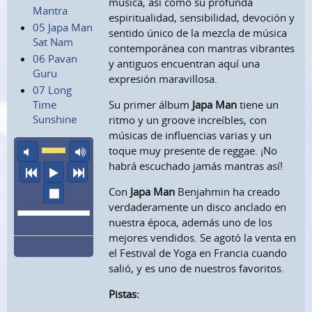
música, así como su profunda
Mantra
espiritualidad, sensibilidad, devoción y
05 Japa Man
sentido único de la mezcla de música
Sat Nam
contemporánea con mantras vibrantes
06 Pavan
y antiguos encuentran aquí una
Guru
expresión maravillosa.
07 Long
Time
Su primer álbum
Japa Man
tiene un
Sunshine
ritmo y un groove increíbles, con
músicas de influencias varias y un
sonido apagado
volumen máximo
toque muy presente de reggae. ¡No
habrá escuchado jamás mantras así!
anterior
escuchar
siguiente
Con
Japa Man
Benjahmin ha creado
parar
verdaderamente un disco anclado en
nuestra época, además uno de los
mejores vendidos. Se agotó la venta en
el Festival de Yoga en Francia cuando
salió, y es uno de nuestros favoritos.
Pistas: