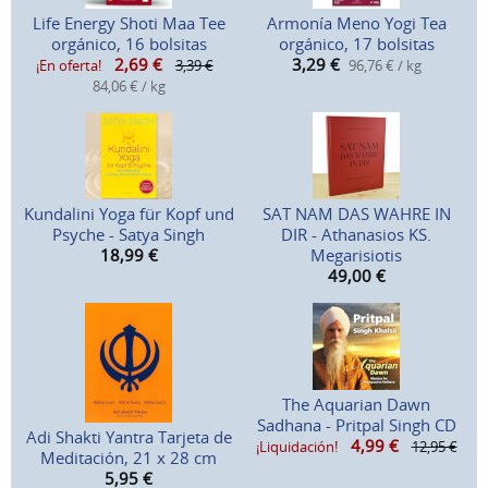
Life Energy Shoti Maa Tee
Armonía Meno Yogi Tea
orgánico, 16 bolsitas
orgánico, 17 bolsitas
2,69
€
3,29
€
¡En oferta!
3,39 €
96,76 € / kg
84,06 € / kg
Kundalini Yoga für Kopf und
SAT NAM DAS WAHRE IN
Psyche - Satya Singh
DIR - Athanasios KS.
18,99
€
Megarisiotis
49,00
€
The Aquarian Dawn
Sadhana - Pritpal Singh CD
Adi Shakti Yantra Tarjeta de
4,99
€
¡Liquidación!
12,95 €
Meditación, 21 x 28 cm
5,95
€