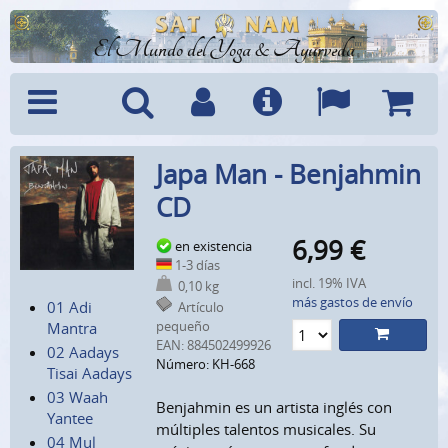
El Mundo del Yoga & Ayurveda
Menú
Búsquedad
Cuenta
Info
Idiomas
Cesta
Japa Man - Benjahmin
CD
6,99
€
en existencia
1-3 días
incl. 19% IVA
0,10 kg
más gastos de envío
01 Adi
Artículo
pequeño
Mantra
EAN:
884502499926
02 Aadays
Número: KH-668
Tisai Aadays
03 Waah
Benjahmin es un artista inglés con
Yantee
múltiples talentos musicales. Su
04 Mul