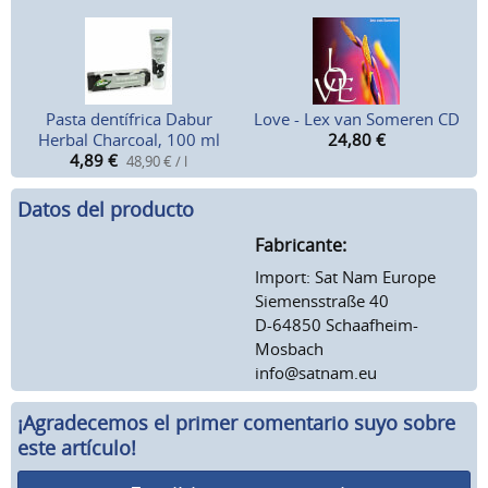
Pasta dentífrica Dabur
Love - Lex van Someren CD
Herbal Charcoal, 100 ml
24,80
€
4,89
€
48,90 € / l
Datos del producto
Fabricante:
Import: Sat Nam Europe
Siemensstraße 40
D-64850 Schaafheim-
Mosbach
info@satnam.eu
¡Agradecemos el primer comentario suyo sobre
este artículo!