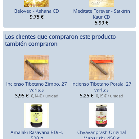
Beloved - Ashana CD
Meditate Forever - Satkirin
9,75
€
Kaur CD
5,99
€
Los clientes que compraron este producto
también compraron
Incienso Tibetano Zimpo, 27
Incienso Tibetano Potala, 27
varitas
varitas
3,95
€
5,25
€
0,14 € / unidad
0,19 € / unidad
Amalaki Rasayana BDiH,
Chyavanprash Original
500 g
Maharishi, 450 g