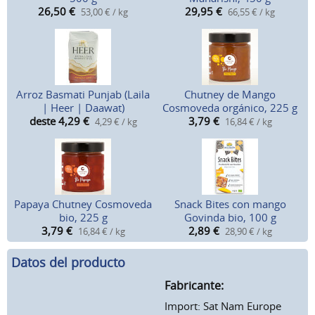
26,50
€
29,95
€
53,00 € / kg
66,55 € / kg
Arroz Basmati Punjab (Laila
Chutney de Mango
| Heer | Daawat)
Cosmoveda orgánico, 225 g
deste 4,29
€
3,79
€
4,29 € / kg
16,84 € / kg
Papaya Chutney Cosmoveda
Snack Bites con mango
bio, 225 g
Govinda bio, 100 g
3,79
€
2,89
€
16,84 € / kg
28,90 € / kg
Datos del producto
Fabricante:
Import: Sat Nam Europe