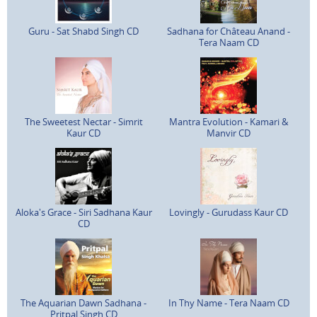
Guru - Sat Shabd Singh CD
Sadhana for Château Anand -
Tera Naam CD
The Sweetest Nectar - Simrit
Mantra Evolution - Kamari &
Kaur CD
Manvir CD
Aloka's Grace - Siri Sadhana Kaur
Lovingly - Gurudass Kaur CD
CD
The Aquarian Dawn Sadhana -
In Thy Name - Tera Naam CD
Pritpal Singh CD