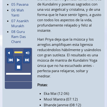
de Kundalini y poemas sagrados con
05 Pavana
una voz angelical y cristalina, y de una
06 Wah
forma que le hace sentir ligero, a gusto
Yanti
con todos los aspectos de la vida,
07 Asankh
profundamente relajado y feliz al
Murakh
instante.
08 Guru
Ram Das
Hari Priya deja que la música y los
Chant
arreglos amplifiquen esta ligereza
reduciéndolos hábilmente y usándolos
sonido apagado
volumen máximo
con gran sutileza. El resultado es una
anterior
escuchar
siguiente
música de mantra de Kundalini Yoga
única que no ha escuchado antes -
parar
perfecta para relajarse, soltar y
meditar.
Pistas:
Eka Mai (12:06)
Mool Mantra (07:12)
Bhande Janmie (08:12)