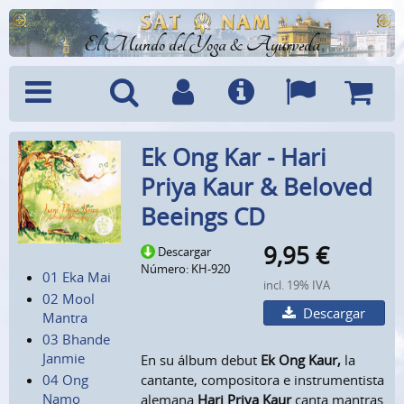
El Mundo del Yoga & Ayurveda
Menú
Búsquedad
Cuenta
Info
Idiomas
Cesta
Ek Ong Kar - Hari
Priya Kaur & Beloved
Beeings CD
9,95
€
Descargar
Número: KH-920
01 Eka Mai
incl. 19% IVA
02 Mool
Descargar
Mantra
03 Bhande
Janmie
En su álbum debut
Ek Ong Kaur,
la
04 Ong
cantante, compositora e instrumentista
Namo
alemana
Hari Priya Kaur
canta mantras