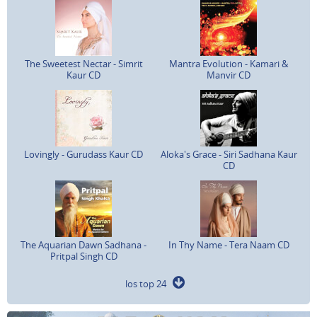
The Sweetest Nectar - Simrit
Mantra Evolution - Kamari &
Kaur CD
Manvir CD
Lovingly - Gurudass Kaur CD
Aloka's Grace - Siri Sadhana Kaur
CD
The Aquarian Dawn Sadhana -
In Thy Name - Tera Naam CD
Pritpal Singh CD
los top 24