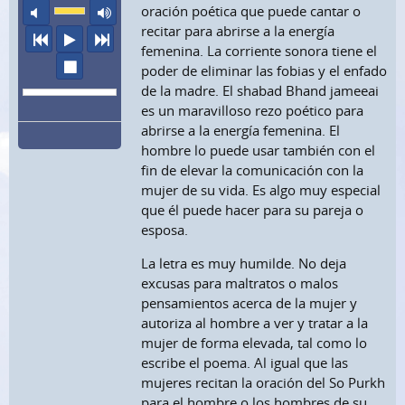
sonido apagado
volumen máximo
oración poética que puede cantar o
recitar para abrirse a la energía
anterior
escuchar
siguiente
femenina. La corriente sonora tiene el
parar
poder de eliminar las fobias y el enfado
de la madre. El shabad Bhand jameeai
es un maravilloso rezo poético para
abrirse a la energía femenina. El
hombre lo puede usar también con el
fin de elevar la comunicación con la
mujer de su vida. Es algo muy especial
que él puede hacer para su pareja o
esposa.
La letra es muy humilde. No deja
excusas para maltratos o malos
pensamientos acerca de la mujer y
autoriza al hombre a ver y tratar a la
mujer de forma elevada, tal como lo
escribe el poema. Al igual que las
mujeres recitan la oración del So Purkh
para el hombre o los hombres de su