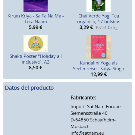
Kirtan Kriya - Sa Ta Na Ma -
Chai Verde Yogi Tea
Tera Naam
orgánico, 17 bolsitas
5,99
€
3,29
€
107,51 € / kg
Shakti Poster "Holiday all
inclusive", A3
Kundalini Yoga als
8,50
€
Seelenreise - Satya Singh
12,99
€
Datos del producto
Fabricante:
Import: Sat Nam Europe
Siemensstraße 40
D-64850 Schaafheim-
Mosbach
info@satnam.eu