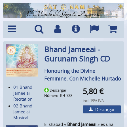
El Mundo del Yoga & Ayurveda
Menú
Búsquedad
Cuenta
Info
Idiomas
Cesta
Bhand Jameeai -
Gurunam Singh CD
Honouring the Divine
Feminine. Con Michelle Hurtado
01 Bhand
5,80
€
Descargar
Jamee ai
Número: KH-738
Recitation
incl. 19% IVA
02 Bhand
Descargar
Jamee ai
Musical
El shabad «
Bhand Jameeai
» es una