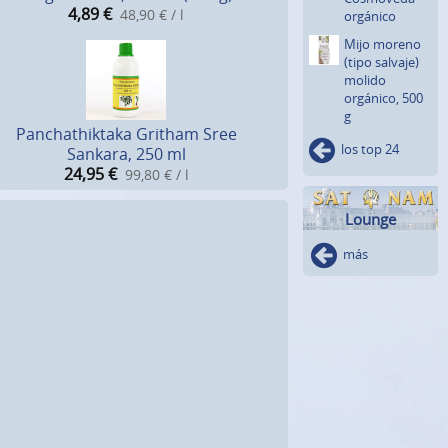
4,89
€
48,90 € / l
orgánico
Mijo moreno
(tipo salvaje)
molido
orgánico, 500
g
Panchathiktaka Gritham Sree
los top 24
Sankara, 250 ml
24,95
€
99,80 € / l
Lounge
más