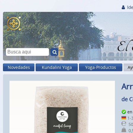
Ide
El
Novedades
Kundalini Yoga
Yoga-Productos
Ay
Arr
de 
en 
1-3
50
0,5