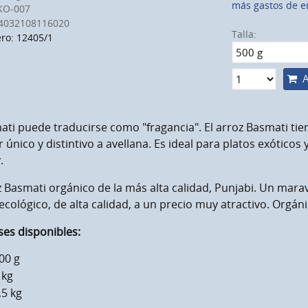
más gastos de e
KO-007
4032108116020
Talla:
o: 12405/1
A
ti puede traducirse como "fragancia". El arroz Basmati tie
 único y distintivo a avellana. Es ideal para platos exóticos
.
 Basmati orgánico de la más alta calidad, Punjabi. Un mara
 ecológico, de alta calidad, a un precio muy atractivo. Orgáni
es disponibles:
00 g
 kg
,5 kg