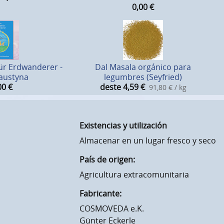
0,00
€
für Erdwanderer -
Dal Masala orgánico para
Faustyna
legumbres (Seyfried)
00
€
deste 4,59
€
91,80 € / kg
Existencias y utilización
Almacenar en un lugar fresco y seco
País de origen:
Agricultura extracomunitaria
Fabricante:
COSMOVEDA e.K.
Günter Eckerle