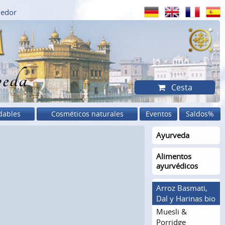
dedor
eda
Cesta
dables
Cosméticos naturales
Eventos
Saldos%
Ayurveda
Alimentos
ayurvédicos
Arroz Basmati,
Dal y Harinas bio
Muesli &
Porridge