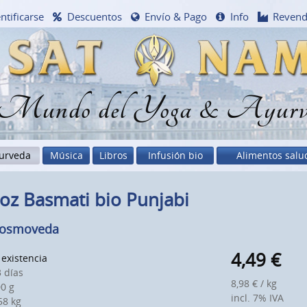
ntificarse
Descuentos
Envío & Pago
Info
Reven
 Mundo del Yoga & Ayurv
urveda
Música
Libros
Infusión bio
Alimentos salu
oz Basmati bio Punjabi
Cosmoveda
4,49
€
existencia
 días
8,98 € / kg
0 g
incl. 7% IVA
8 kg