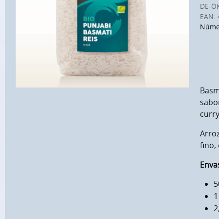
DE-Ö
EAN:
Númer
Basma
sabor
curry
Arroz
fino,
Envas
5
1
2