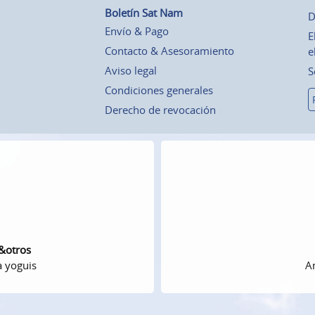
Boletín Sat Nam
D
Envío & Pago
E
Contacto & Asesoramiento
e
Aviso legal
S
Condiciones generales
Derecho de revocación
 &otros
a yoguis
Am