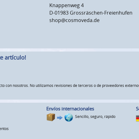
Knappenweg 4
D-01983 Grossräschen-Freienhufen
shop@cosmoveda.de
 artículo!
ucto con nosotros. No utilizamos revisiones de terceros o de proveedores exte
Envíos internacionales
S
Sencillo, seguro, rápido
entos