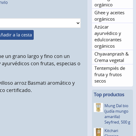
nvío
orgánico
Ghee y aceites
orgánicos
Azúcar
ayurvédico y
ñadir a la cesta
edulcorantes
orgánicos
Chyavanprash &
ne un grano largo y fino con un
Crema vegetal
 y ayurvédicos con frutas, especias o
Tentempiés de
fruta y frutos
secos
villoso arroz Basmati aromático y
co certificado.
Top productos
Mung Dal bio
(judía mungo
amarilla)
Seyfried, 500 g
Kitchari
Classico