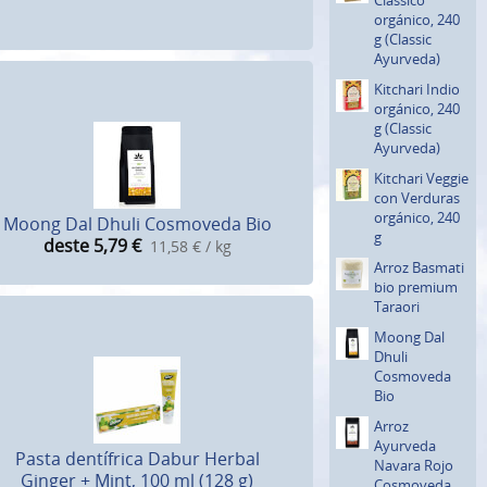
orgánico, 240
g (Classic
Ayurveda)
Kitchari Indio
orgánico, 240
g (Classic
Ayurveda)
Kitchari Veggie
con Verduras
orgánico, 240
Moong Dal Dhuli Cosmoveda Bio
g
deste 5,79
€
11,58 € / kg
Arroz Basmati
bio premium
Taraori
Moong Dal
Dhuli
Cosmoveda
Bio
Arroz
Ayurveda
Pasta dentífrica Dabur Herbal
Navara Rojo
Ginger + Mint, 100 ml (128 g)
Cosmoveda