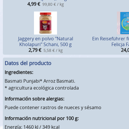
4,99
€
99,80 € / kg
Jaggery en polvo "Natural
Ein Reiseführer 
Kholapuri" Schani, 500 g
Felicja 
2,79
€
24,
5,58 € / kg
Datos del producto
Ingredientes:
Basmati Punjabi* Arroz Basmati.
* agricultura ecológica controlada
Información sobre alergias:
Puede contener rastros de nueces y sésamo
Información nutricional por 100 g:
Energía: 1460 kJ / 349 kcal