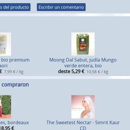
s del producto
Escribir un comentario
i bio premium
Moong Dal Sabut, judía Mungo
aori
verde entera, bio
€
deste 5,29
€
7,99 € / kg
10,58 € / kg
n compraron
nes, bordeaux
The Sweetest Nectar - Simrit Kaur
18,95
€
CD