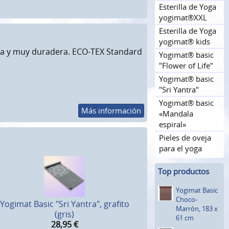
Esterilla de Yoga
yogimat®XXL
Esterilla de Yoga
yogimat® kids
ligera y muy duradera. ECO-TEX Standard
Yogimat® basic
"Flower of Life"
Yogimat® basic
"Sri Yantra"
Yogimat® basic
Más información
«Mandala
espiral»
Pieles de oveja
para el yoga
Top productos
Yogimat Basic
Choco-
Yogimat Basic "Sri Yantra", grafito
Marrón, 183 x
(gris)
61 cm
28,95
€