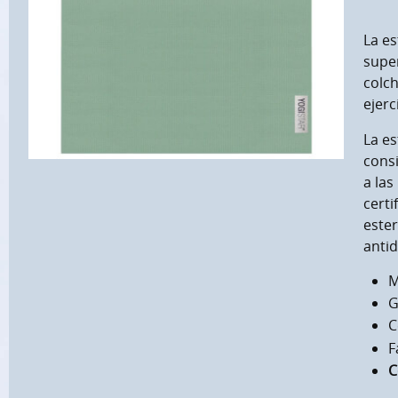
La es
super
colch
ejerc
La e
cons
a las
certi
ester
antid
M
G
C
F
C