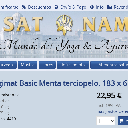
ntificarse
Descuentos
Envío & Pago
Info
Reven
 Mundo del Yoga & Ayurv
urveda
Música
Libros
Infusión bio
Alimentos salu
imat Basic Menta terciopelo, 183 x 
22,95
€
existencia
 días
incl. 19% IVA
0 kg
más gastos de e
5 kg
ro: 4419
A