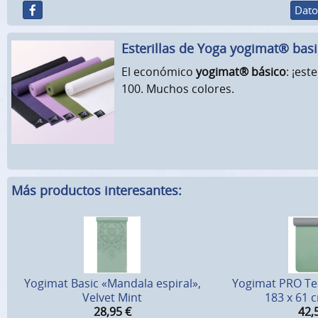
Dato
Esterillas de Yoga yogimat® basi
El económico
yogimat® básico
: ¡est
100. Muchos colores.
Más productos interesantes:
Yogimat Basic «Mandala espiral»,
Yogimat PRO Te
Velvet Mint
183 x 61 
28,95
€
42,