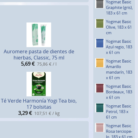
Yogimat Basic
Graphite (gris),
183 x 61 cm
Yogimat Basic
Olive, 183 x 61
cm
Yogimat Basic
Azul regio, 183
Auromere pasta de dientes de
x 61 cm
hierbas, Classic, 75 ml
Yogimat Basic
5,69
€
75,86 € / l
Amarillo
mandarín, 183
x 61 cm
Yogimat Basic
Bordeaux, 183
x 61 cm
Té Verde Harmonía Yogi Tea bio,
Yogimat Basic
17 bolsitas
Petrol, 183 x
3,29
€
107,51 € / kg
61 cm
Yogimat Basic
Rosa terciope­
lo, 183 x 61 cm