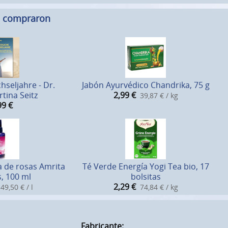
n compraron
hseljahre - Dr.
Jabón Ayurvédico Chandrika, 75 g
tina Seitz
2,99
€
39,87 € / kg
99
€
a de rosas Amrita
Té Verde Energía Yogi Tea bio, 17
, 100 ml
bolsitas
2,29
€
49,50 € / l
74,84 € / kg
Fabricante: