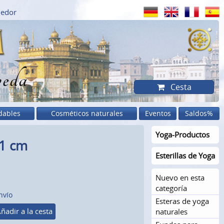
dedor
eda
Cesta
dables
Cosméticos naturales
Eventos
Saldos%
Yoga-Productos
61 cm
Esterillas de Yoga
Nuevo en esta
categoría
nvío
Esteras de yoga
ñadir a la cesta
naturales