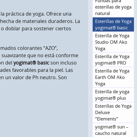
Fundas para
esterillas de yoga
natural
la práctica de yoga. Ofrece una
y hecha de materiales duraderos. La
Esterillas de Yoga
yogimat® basic
 o doblar para sostener ciertos
Esterilla de Yoga
Studio OM Ako
lamados colorantes “AZO”,
Yoga
suavizante que no está conforme
Esterilla de Yoga
ón del
yogimat® basic
son incluso
yogimat® PRO
ades favorables para la piel. Las
Esterilla de Yoga
Earth OM Ako
en un valor de Ph neutro. Son
Yoga
Esterilla de yoga
yogimat® plus
Esterillas de Yoga
Deluxe
"Elements"
yogimat® sun –
caucho natural