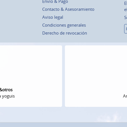
Envío & Pago
E
Contacto & Asesoramiento
e
Aviso legal
S
Condiciones generales
Derecho de revocación
 &otros
a yoguis
Am