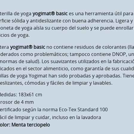
terilla de yoga
yogimat® basic
es una herramienta útil para 
ficie sólida y antideslizante con buena adherencia. Ligera 
oneta de yoga aísla su cuerpo del suelo y se puede enrollar
icios de yoga.
stera
yogimat® basic
no contiene residuos de colorantes (l
iderados como problemáticos; tampoco contiene DNOP, un 
 normas de salud). Los suavizantes utilizados en la fabricaci
ficados en el sector alimenticio, como garantía de sus cualid
illas de yoga Yogimat han sido probadas y aprobadas. Tien
eslizantes, cómodas y fáciles de limpiar y lavables.
edidas: 183x61 cm
rosor de 4 mm
ertificado según la norma Eco-Tex Standard 100
ácil de limpiar y cuidar, incluso en la lavadora
olor: Menta terciopelo