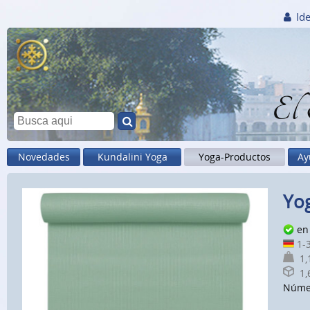
Ide
El
Novedades
Kundalini Yoga
Yoga-Productos
Ay
Yog
en 
1-3
1,1
1,6
Núme