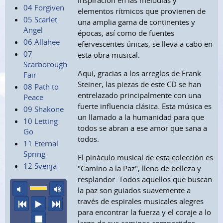
inspiración en las melodías y
04 Forgiven
elementos rítmicos que provienen de
05 Scarlet
una amplia gama de continentes y
Angel
épocas, así como de fuentes
06 Allahee
efervescentes únicas, se lleva a cabo en
07
esta obra musical.
Scarborough
Aquí, gracias a los arreglos de Frank
Fair
Steiner, las piezas de este CD se han
08 Path to
entrelazado principalmente con una
Peace
fuerte influencia clásica. Esta música es
09 Shakone
un llamado a la humanidad para que
10 Letting
todos se abran a ese amor que sana a
Go
todos.
11 Eternal
Spring
El pináculo musical de esta colección es
12 Svenja
"Camino a la Paz", lleno de belleza y
resplandor. Todos aquellos que buscan
sonido apagado
volumen máximo
la paz son guiados suavemente a
través de espirales musicales alegres
anterior
escuchar
siguiente
para encontrar la fuerza y el coraje a lo
parar