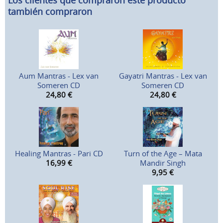
Los clientes que compraron este producto
también compraron
Aum Mantras - Lex van
Gayatri Mantras - Lex van
Someren CD
Someren CD
24,80
€
24,80
€
Healing Mantras - Pari CD
Turn of the Age – Mata
16,99
€
Mandir Singh
9,95
€