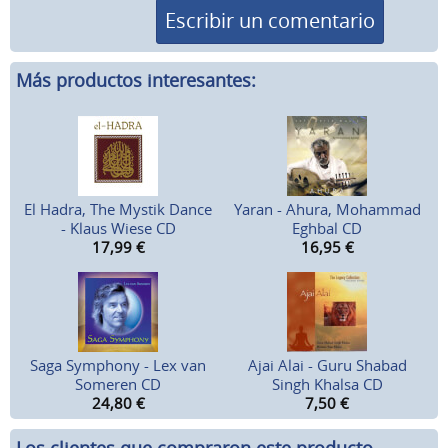
Escribir un comentario
Más productos interesantes:
El Hadra, The Mystik Dance
Yaran - Ahura, Mohammad
- Klaus Wiese CD
Eghbal CD
17,99
€
16,95
€
Saga Symphony - Lex van
Ajai Alai - Guru Shabad
Someren CD
Singh Khalsa CD
24,80
€
7,50
€