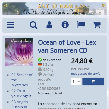
El Mundo del Yoga & Ayurveda
Menú
Búsquedad
Cuenta
Info
Idiomas
Cesta
Ocean of Love - Lex
van Someren CD
24,80
€
en existencia
1-3 días
incl. 19% IVA
0,10 kg
más gastos de envío
01 Seeker of
Artículo
pequeño
the
EAN:
Mysteries
4040118000062
02 Trust
Número: CD-374
your Angels
03 Angels
La capacidad de Lex para encontrar
Rushin In