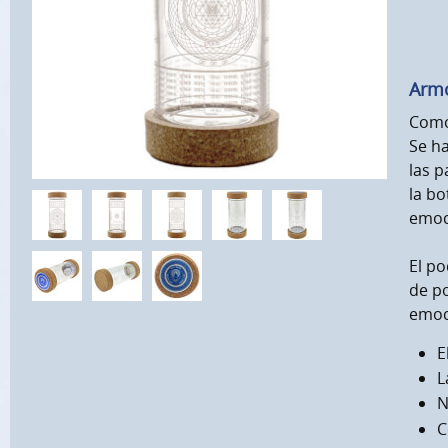
Armo
Como
Se ha
las p
la bo
emoc
El po
de po
emoci
E
L
N
C