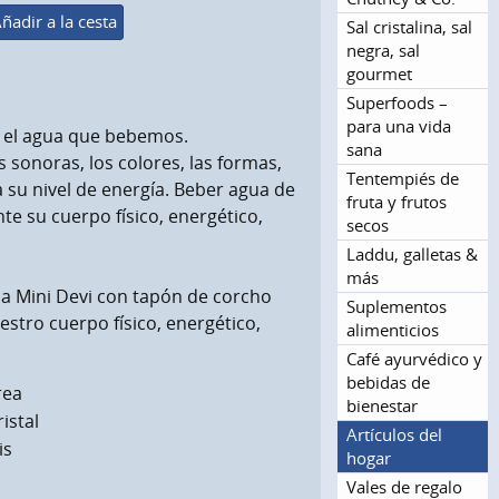
ñadir a la cesta
Sal cristalina, sal
negra, sal
gourmet
Superfoods –
para una vida
 el agua que bebemos.
sana
sonoras, los colores, las formas,
Tentempiés de
 su nivel de energía. Beber agua de
fruta y frutos
te su cuerpo físico, energético,
secos
Laddu, galletas &
más
lla Mini Devi con tapón de corcho
Suplementos
stro cuerpo físico, energético,
alimenticios
Café ayurvédico y
bebidas de
rea
bienestar
istal
Artículos del
is
hogar
Vales de regalo