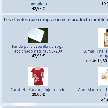
tamaños)
19,
42,95
€
Los clientes que compraron este producto tambié
Funda para esterilla de Yoga,
acolchado natural, 90x200
Kumari Thaila
42,95
€
muj
deste 14,80
Camiseta Karvari, Rojo rosado
Aum Mantras - 
39,00
€
C
24,