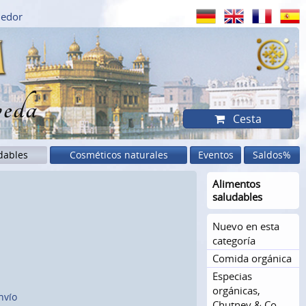
dedor
eda
Cesta
dables
Cosméticos naturales
Eventos
Saldos%
Alimentos
saludables
Nuevo en esta
categoría
Comida orgánica
Especias
orgánicas,
nvío
Chutney & Co.