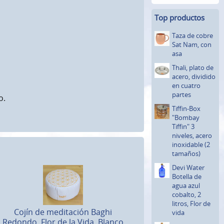
Top productos
Taza de cobre
Sat Nam, con
asa
Thali, plato de
acero, dividido
en cuatro
partes
o.
Tiffin-Box
"Bombay
Tiffin" 3
niveles, acero
inoxidable (2
tamaños)
Devi Water
Botella de
agua azul
cobalto, 2
litros, Flor de
Cojín de meditación Baghi
vida
Redondo, Flor de la Vida, Blanco