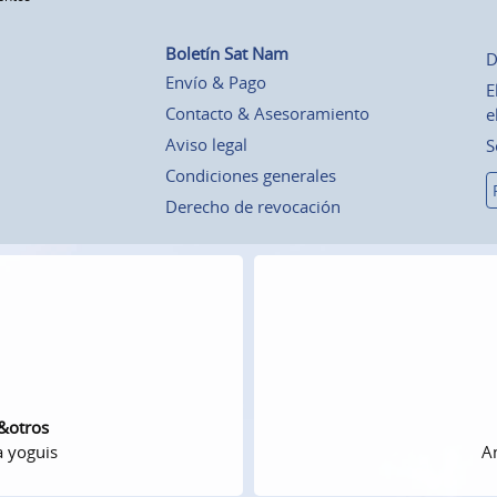
Boletín Sat Nam
D
Envío & Pago
E
Contacto & Asesoramiento
e
Aviso legal
S
Condiciones generales
Derecho de revocación
 &otros
a yoguis
Am