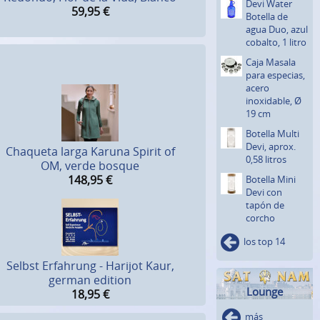
Devi Water
59,95
€
Botella de
agua Duo, azul
cobalto, 1 litro
Caja Masala
para especias,
acero
inoxidab­le, Ø
19 cm
Botella Multi
Devi, aprox.
Chaqueta larga Karuna Spirit of
0,58 litros
OM, verde bosque
148,95
€
Botella Mini
Devi con
tapón de
corcho
los top 14
Selbst Erfahrung - Harijot Kaur,
german edition
Lounge
18,95
€
más