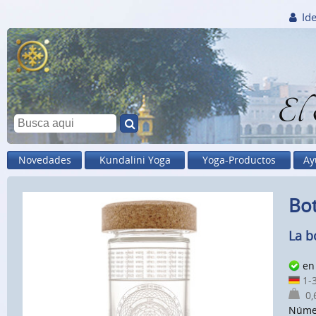
Ide
El
Novedades
Kundalini Yoga
Yoga-Productos
Ay
Bot
La b
en 
1-3
0,6
Núme