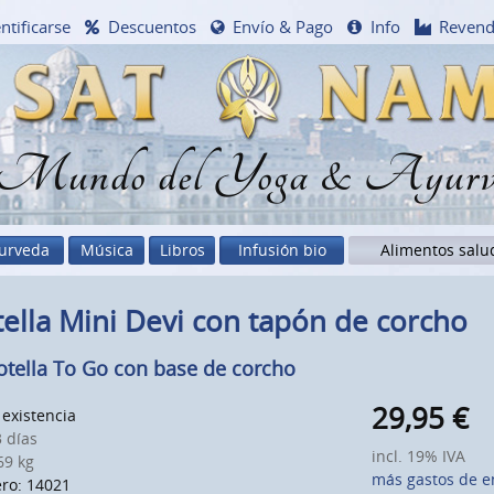
ntificarse
Descuentos
Envío & Pago
Info
Reven
 Mundo del Yoga & Ayurv
urveda
Música
Libros
Infusión bio
Alimentos salu
ella Mini Devi con tapón de corcho
otella To Go con base de corcho
29,95
€
existencia
 días
incl. 19% IVA
9 kg
más gastos de e
ro: 14021