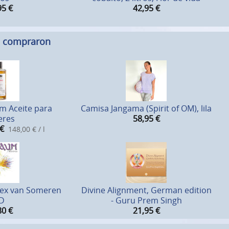
95
€
42,95
€
n compraron
m Aceite para
Camisa Jangama (Spirit of OM), lila
eres
58,95
€
€
148,00 € / l
Lex van Someren
Divine Alignment, German edition
D
- Guru Prem Singh
80
€
21,95
€