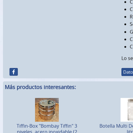
C
C
R
S
G
C
Lo se
Dato
Más productos interesantes:
Tiffin-Box "Bombay Tiffin" 3
Botella Multi D
niveles, acero inoxidable (2
lit