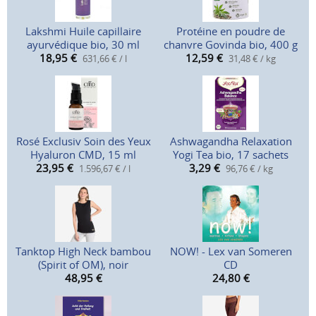
Lakshmi Huile capillaire
Protéine en poudre de
ayurvédique bio, 30 ml
chanvre Govinda bio, 400 g
18,95
€
12,59
€
631,66 € / l
31,48 € / kg
Rosé Exclusiv Soin des Yeux
Ashwagandha Relaxation
Hyaluron CMD, 15 ml
Yogi Tea bio, 17 sachets
23,95
€
3,29
€
1.596,67 € / l
96,76 € / kg
Tanktop High Neck bambou
NOW! - Lex van Someren
(Spirit of OM), noir
CD
48,95
€
24,80
€