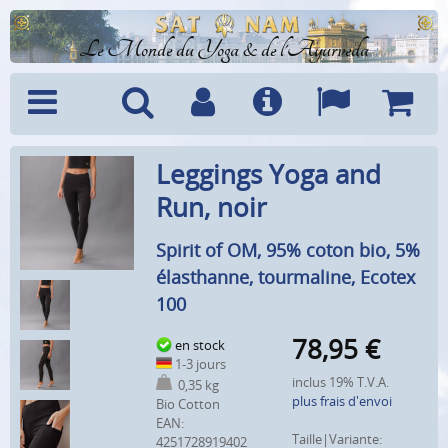
Le Monde du Yoga & de l'Ayurveda
Menu
Recherche
Compte
Info
Langues
Panier
Leggings Yoga and
Run, noir
Spirit of OM, 95% coton bio, 5%
élasthanne, tourmaline, Ecotex
100
78,95
€
en stock
1-3 jours
inclus 19% T.V.A.
0,35 kg
plus frais d'envoi
Bio Cotton
EAN:
Taille|Variante:
4251728919402