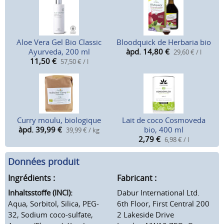
Aloe Vera Gel Bio Classic
Bloodquick de Herbaria bio
Ayurveda, 200 ml
àpd. 14,80
€
29,60 € / l
11,50
€
57,50 € / l
Curry moulu, biologique
Lait de coco Cosmoveda
àpd. 39,99
€
bio, 400 ml
39,99 € / kg
2,79
€
6,98 € / l
Données produit
Ingrédients :
Fabricant :
Inhaltsstoffe (INCI):
Dabur International Ltd.
Aqua, Sorbitol, Silica, PEG-
6th Floor, First Central 200
32, Sodium coco-sulfate,
2 Lakeside Drive