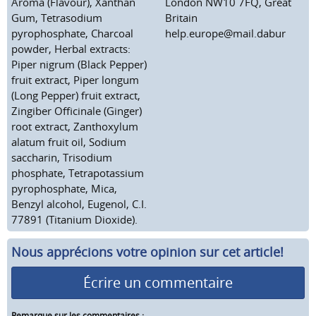
Aroma (Flavour), Xanthan
London NW10 7FQ, Great
Gum, Tetrasodium
Britain
pyrophosphate, Charcoal
help.europe@mail.dabur
powder, Herbal extracts:
Piper nigrum (Black Pepper)
fruit extract, Piper longum
(Long Pepper) fruit extract,
Zingiber Officinale (Ginger)
root extract, Zanthoxylum
alatum fruit oil, Sodium
saccharin, Trisodium
phosphate, Tetrapotassium
pyrophosphate, Mica,
Benzyl alcohol, Eugenol, C.I.
77891 (Titanium Dioxide).
Nous apprécions votre opinion sur cet article!
Écrire un commentaire
Remarque sur les commentaires :