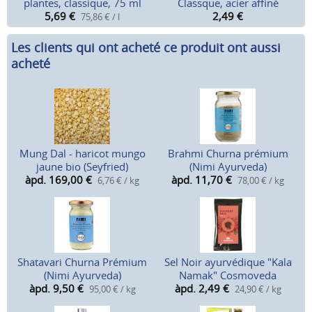
plantes, classique, 75 ml
Classque, acier affiné
5,69
€
2,49
€
75,86 € / l
Les clients qui ont acheté ce produit ont aussi
acheté
Mung Dal - haricot mungo
Brahmi Churna prémium
jaune bio (Seyfried)
(Nimi Ayurveda)
àpd. 169,00
€
àpd. 11,70
€
6,76 € / kg
78,00 € / kg
Shatavari Churna Prémium
Sel Noir ayurvédique "Kala
(Nimi Ayurveda)
Namak" Cosmoveda
àpd. 9,50
€
àpd. 2,49
€
95,00 € / kg
24,90 € / kg