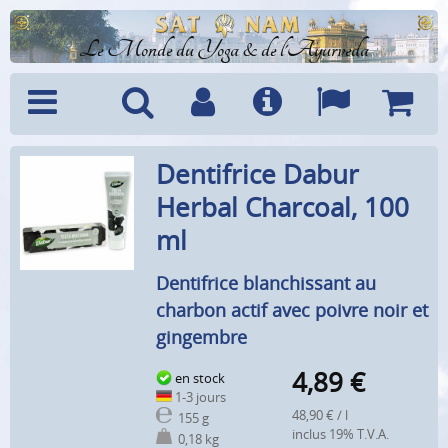
Le Monde du Yoga & de l'Ayurveda
Menu
Recherche
Compte
Info
Langues
Panier
Dentifrice Dabur
Herbal Charcoal, 100
ml
Dentifrice blanchissant au
charbon actif avec poivre noir et
gingembre
4,89
€
en stock
1-3 jours
48,90 € / l
155 g
inclus 19% T.V.A.
0,18 kg