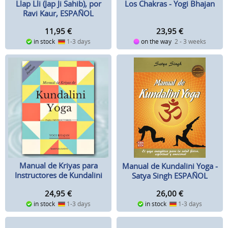
Los Chakras - Yogi Bhajan
Llap Lli (Jap Ji Sahib), por
Ravi Kaur, ESPAÑOL
23,95
€
11,95
€
on the way
2 - 3 weeks
in stock
1-3 days
Manual de Kriyas para
Manual de Kundalini Yoga -
Instructores de Kundalini
Satya Singh ESPAÑOL
Yoga
24,95
€
26,00
€
in stock
1-3 days
in stock
1-3 days