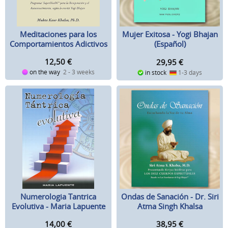
Meditaciones para los
Mujer Exitosa - Yogi Bhajan
Comportamientos Adictivos
(Español)
- Mukta Kaur Khalsa
12,50
€
29,95
€
on the way
2 - 3 weeks
in stock
1-3 days
Numerologia Tantrica
Ondas de Sanación - Dr. Siri
Evolutiva - Maria Lapuente
Atma Singh Khalsa
14,00
€
38,95
€