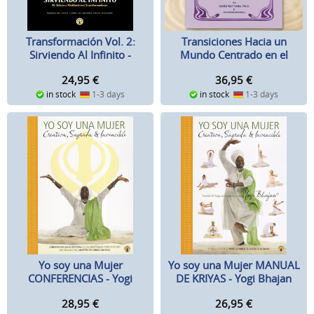
Transiciones Hacia un
Transformación Vol. 2:
Mundo Centrado en el
Sirviendo Al Infinito -
Corazòn - Guru Rattana,
Español
36,95
€
24,95
€
Ph.D.
in stock
1-3 days
in stock
1-3 days
Yo soy una Mujer
Yo soy una Mujer MANUAL
CONFERENCIAS - Yogi
DE KRIYAS - Yogi Bhajan
Bhajan
28,95
€
26,95
€