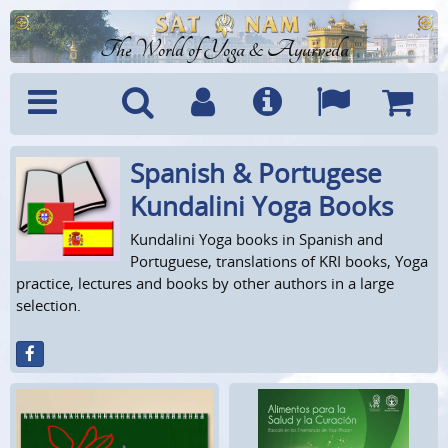
The World of Yoga & Ayurveda
Spanish & Portugese
Menu
Search
Account
Info
Languages
Shoppi
Cart
Kundalini Yoga Books
Kundalini Yoga books in Spanish and
Portuguese, translations of KRI books, Yoga
practice, lectures and books by other authors in a large
selection.