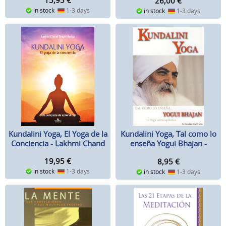
15,95
€
26,00
€
in stock
1-3 days
in stock
1-3 days
Kundalini Yoga, El Yoga de la
Kundalini Yoga, Tal como lo
Conciencia - Lakhmi Chand
enseña Yogui Bhajan -
Gurudass Singh
19,95
€
8,95
€
in stock
1-3 days
in stock
1-3 days