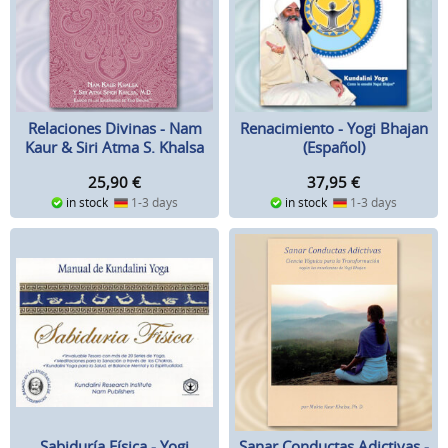
Relaciones Divinas - Nam
Renacimiento - Yogi Bhajan
Kaur & Siri Atma S. Khalsa
(Español)
25,90
€
37,95
€
in stock
1-3 days
in stock
1-3 days
Sabiduría Física - Yogi
Sanar Conductas Adictivas -