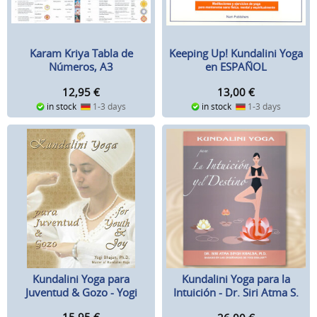
Karam Kriya Tabla de
Keeping Up! Kundalini Yoga
Números, A3
en ESPAÑOL
12,95
€
13,00
€
in stock
1-3 days
in stock
1-3 days
Kundalini Yoga para
Kundalini Yoga para la
Juventud & Gozo - Yogi
Intuición - Dr. Siri Atma S.
Bhajan
Khalsa