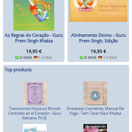
Alinhamento Divino - Guru
As Regras do Coração - Guru
Prem Singh, Edição
Prem Singh Khalsa
português
(português)
19,95
€
19,95
€
in stock
1-3 days
in stock
1-3 days
Top products
Transiciones Hacia un Mundo
Embarazo Conciente, Manual De
Centrado en el Corazòn - Guru
Yoga - Tarn Taran Kaur Khalsa
Rattana, Ph.D.