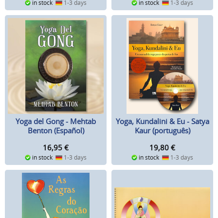
in stock
1-3 days
in stock
1-3 days
Yoga del Gong - Mehtab
Yoga, Kundalini & Eu - Satya
Benton (Español)
Kaur (português)
16,95
€
19,80
€
in stock
1-3 days
in stock
1-3 days