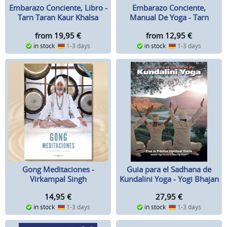
Embarazo Conciente, Libro -
Embarazo Conciente,
Tarn Taran Kaur Khalsa
Manual De Yoga - Tarn
Taran Kaur Khalsa
from 19,95
€
from 12,95
€
in stock
1-3 days
in stock
1-3 days
Guia para el Sadhana de
Gong Meditaciones -
Kundalini Yoga - Yogi Bhajan
Virkampal Singh
27,95
€
14,95
€
in stock
1-3 days
in stock
1-3 days