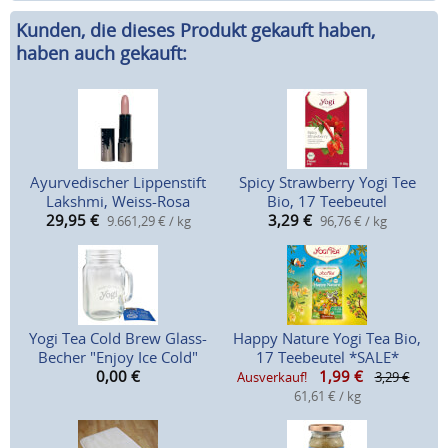
Kunden, die dieses Produkt gekauft haben,
haben auch gekauft:
Ayurvedischer Lippenstift
Spicy Strawberry Yogi Tee
Lakshmi, Weiss-Rosa
Bio, 17 Teebeutel
29,95
€
3,29
€
9.661,29 € / kg
96,76 € / kg
Yogi Tea Cold Brew Glass-
Happy Nature Yogi Tea Bio,
Becher "Enjoy Ice Cold"
17 Teebeutel *SALE*
0,00
€
1,99
€
Ausverkauf!
3,29 €
61,61 € / kg