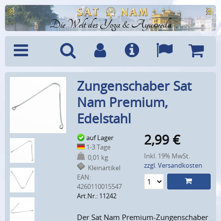
Die Welt des Yoga & Ayurveda
Menü
Suche
Benutzerkonto
Info
Sprachen
Warenk
Zungenschaber Sat
Nam Premium,
Edelstahl
2,99
€
auf Lager
1-3 Tage
Inkl. 19% MwSt.
0,01 kg
zzgl. Versandkosten
Kleinartikel
EAN:
4260110015547
Art.Nr.: 11242
Der Sat Nam Premium-Zungenschaber