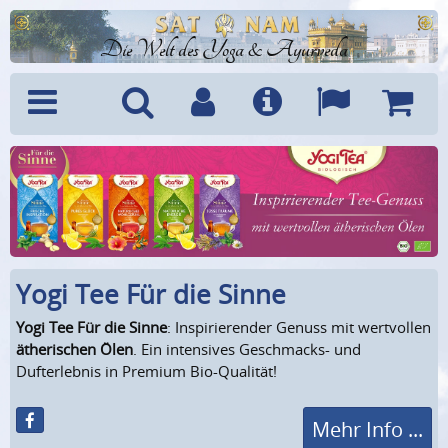
Die Welt des Yoga & Ayurveda
Menü
Suche
Benutzerkonto
Info
Sprachen
Warenk
Yogi Tee Für die Sinne
Yogi Tee Für die Sinne
: Inspirierender Genuss mit wertvollen
ätherischen Ölen
. Ein intensives Geschmacks- und
Dufterlebnis in Premium Bio-Qualität!
Mehr Info ...