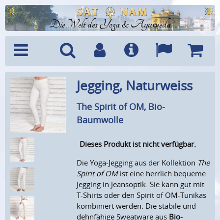
Die Welt des Yoga & Ayurveda
Menü
Suche
Benutzerkonto
Info
Sprachen
Warenk
Jegging, Naturweiss
The Spirit of OM, Bio-
Baumwolle
Dieses Produkt ist nicht verfügbar.
Die Yoga-Jegging aus der Kollektion
The
Spirit of OM
ist eine herrlich bequeme
Jegging in Jeansoptik. Sie kann gut mit
T-Shirts oder den Spirit of OM-Tunikas
kombiniert werden. Die stabile und
dehnfähige Sweatware aus
Bio-