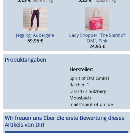
3,29
€
3,29
€
96,76 € / kg
102,82 € / kg
Jegging, Aubergine
Lady Shopper "The Spirit of
59,95
€
OM", Pink
24,95
€
Produktangaben
Hersteller:
Spirit of OM GmbH
Raichen 1
D-87477 Sulzberg-
Moosbach
mail@spirit-of-om.de
Wir freuen uns über die erste Bewertung dieses
Artikels von Dir!