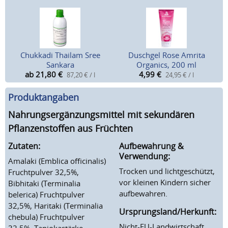
Chukkadi Thailam Sree
Duschgel Rose Amrita
Sankara
Organics, 200 ml
ab 21,80
€
4,99
€
87,20 € / l
24,95 € / l
Produktangaben
Nahrungsergänzungsmittel mit sekundären
Pflanzenstoffen aus Früchten
Zutaten:
Aufbewahrung &
Verwendung:
Amalaki (Emblica officinalis)
Trocken und lichtgeschützt,
Fruchtpulver 32,5%,
vor kleinen Kindern sicher
Bibhitaki (Terminalia
aufbewahren.
belerica) Fruchtpulver
32,5%, Haritaki (Terminalia
Ursprungsland/Herkunft:
chebula) Fruchtpulver
Nicht-EU-Landwirtschaft
32,5%, Tapiokastärke.