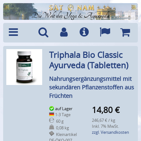
Die Welt des Yoga & Ayurveda
Menü
Suche
Benutzerkonto
Info
Sprachen
Warenk
Triphala Bio Classic
Ayurveda (Tabletten)
Nahrungsergänzungsmittel mit
sekundären Pflanzenstoffen aus
Früchten
14,80
€
auf Lager
1-3 Tage
246,67 € / kg
60 g
Inkl. 7% MwSt.
0,08 kg
zzgl. Versandkosten
Kleinartikel
DE-ÖKO-007