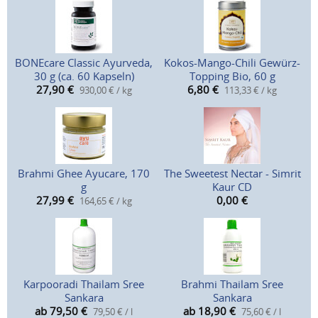
BONEcare Classic Ayurveda,
Kokos-Mango-Chili Gewürz-
30 g (ca. 60 Kapseln)
Topping Bio, 60 g
27,90
€
6,80
€
930,00 € / kg
113,33 € / kg
Brahmi Ghee Ayucare, 170
The Sweetest Nectar - Simrit
g
Kaur CD
27,99
€
0,00
€
164,65 € / kg
Karpooradi Thailam Sree
Brahmi Thailam Sree
Sankara
Sankara
ab 79,50
€
ab 18,90
€
79,50 € / l
75,60 € / l