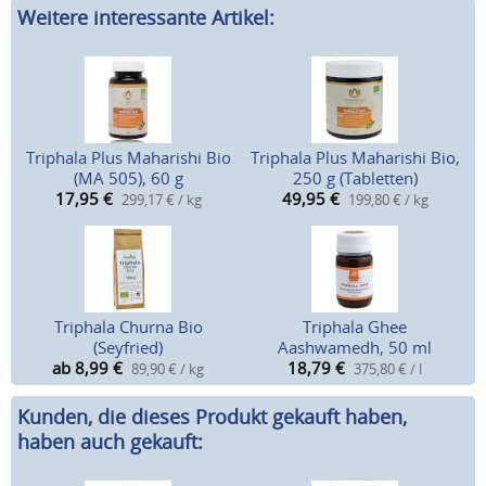
Weitere interessante Artikel:
Triphala Plus Maharishi Bio
Triphala Plus Maharishi Bio,
(MA 505), 60 g
250 g (Tabletten)
17,95
€
49,95
€
299,17 € / kg
199,80 € / kg
Triphala Churna Bio
Triphala Ghee
(Seyfried)
Aashwamedh, 50 ml
ab 8,99
€
18,79
€
89,90 € / kg
375,80 € / l
Kunden, die dieses Produkt gekauft haben,
haben auch gekauft: