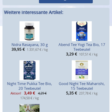
Weitere interessante Artikel:
Nidra Rasayana, 30 g
Abend Tee Yogi Tea Bio, 17
39,95
€
Teebeutel
1.331,67 € / kg
3,29
€
107,51 € / kg
Night Time Pukka Tee Bio,
Good Night Tee Maharishi,
20 Teebeutel
15 Teebeutel
3,49
€
5,35
€
Aktion!
4,29 €
237,78 € / kg
174,50 € / kg