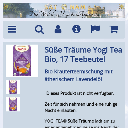
Die Welt des Yoga & Ayurveda
Menü
Suche
Benutzerkonto
Info
Sprachen
Warenk
Süße Träume Yogi Tea
Bio, 17 Teebeutel
Bio Kräuterteemischung mit
ätherischem Lavendelöl
Dieses Produkt ist nicht verfügbar.
Zeit für sich nehmen und eine ruhige
Nacht einläuten.
YOGI TEA®
Süße Träume
lädt ein zu
einer angenehmen Reise ins Reich der