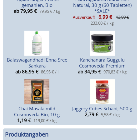
gemahlen, Bio
Natural, 30 g (60 Tabletten)
ab 79,95
€
*SALE*
79,95 € / kg
6,99
€
Ausverkauf!
13,99 €
233,00 € / kg
Balaswagandhadi Enna Sree
Kanchanara Guggulu
Sankara
Cosmoveda Premium
ab 86,95
€
ab 34,95
€
86,95 € / l
970,83 € / kg
Chai Masala mild
Jaggery Cubes Schani, 500 g
Cosmoveda Bio, 10 g
2,79
€
5,58 € / kg
1,19
€
119,00 € / kg
Produktangaben