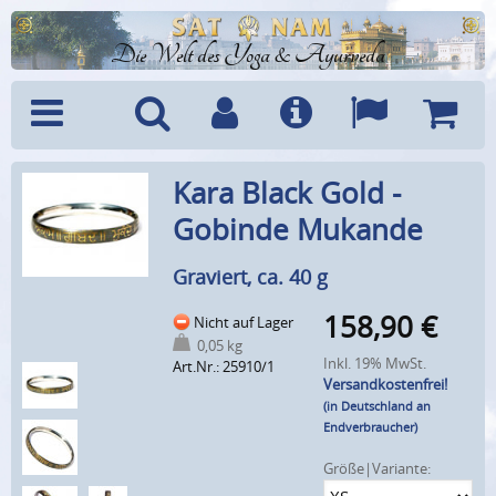
Die Welt des Yoga & Ayurveda
Menü
Suche
Benutzerkonto
Info
Sprachen
Warenk
Kara Black Gold -
Gobinde Mukande
Graviert, ca. 40 g
158,90
€
Nicht auf Lager
0,05 kg
Inkl. 19% MwSt.
Art.Nr.: 25910/1
Versandkostenfrei!
(in Deutschland an
Endverbraucher)
Größe|Variante: