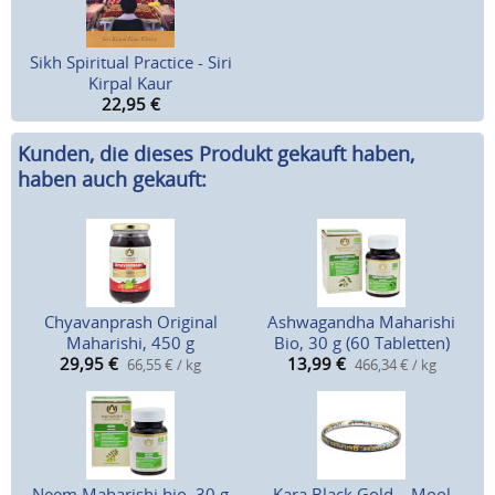
Sikh Spiritual Practice - Siri
Kirpal Kaur
22,95
€
Kunden, die dieses Produkt gekauft haben,
haben auch gekauft:
Chyavanprash Original
Ashwagandha Maharishi
Maharishi, 450 g
Bio, 30 g (60 Tabletten)
29,95
€
13,99
€
66,55 € / kg
466,34 € / kg
Neem Maharishi bio, 30 g
Kara Black Gold – Mool