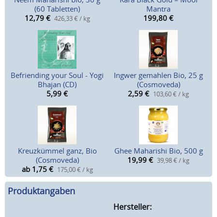
(60 Tabletten)
Mantra
12,79
€
199,80
€
426,33 € / kg
Befriending your Soul - Yogi
Ingwer gemahlen Bio, 25 g
Bhajan (CD)
(Cosmoveda)
5,99
€
2,59
€
103,60 € / kg
Kreuzkümmel ganz, Bio
Ghee Maharishi Bio, 500 g
(Cosmoveda)
19,99
€
39,98 € / kg
ab 1,75
€
175,00 € / kg
Produktangaben
Hersteller: