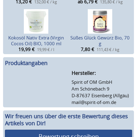
13,20
€
ab 6,79
€
132,00 € / kg
135,80 € / kg
Kokosöl Nativ Extra (Virgin
Süßes Glück Gewürz Bio, 70
Cocos Oil) BIO, 1000 ml
g
19,99
€
7,80
€
19,99 € / l
111,43 € / kg
Produktangaben
Hersteller:
Spirit of OM GmbH
Am Schönebach 9
D-87637 Eisenberg (Allgäu)
mail@spirit-of-om.de
Wir freuen uns über die erste Bewertung dieses
Artikels von Dir!
Bewertung schreiben