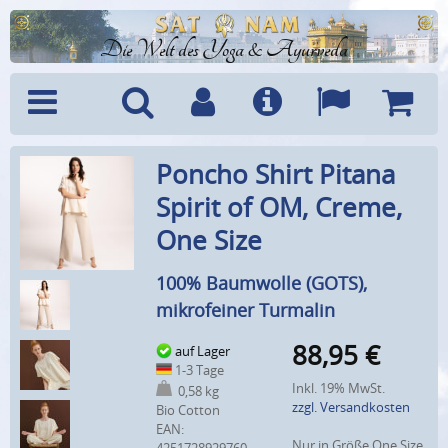
Die Welt des Yoga & Ayurveda
Menü
Suche
Benutzerkonto
Info
Sprachen
Warenk
Poncho Shirt Pitana
Spirit of OM, Creme,
One Size
100% Baumwolle (GOTS),
mikrofeiner Turmalin
88,95
€
auf Lager
1-3 Tage
Inkl. 19% MwSt.
0,58 kg
zzgl. Versandkosten
Bio Cotton
EAN:
Nur in Größe One Size