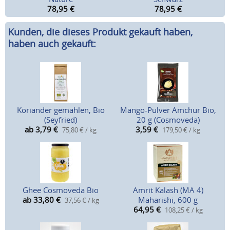
78,95
€
78,95
€
Kunden, die dieses Produkt gekauft haben,
haben auch gekauft:
Koriander gemahlen, Bio
Mango-Pulver Amchur Bio,
(Seyfried)
20 g (Cosmoveda)
ab 3,79
€
3,59
€
75,80 € / kg
179,50 € / kg
Ghee Cosmoveda Bio
Amrit Kalash (MA 4)
ab 33,80
€
Maharishi, 600 g
37,56 € / kg
64,95
€
108,25 € / kg