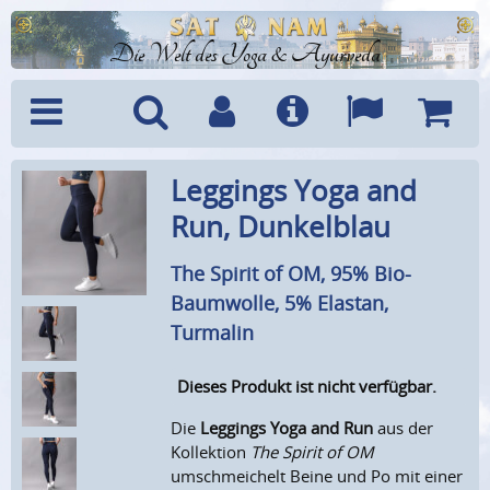
Die Welt des Yoga & Ayurveda
Menü
Suche
Benutzerkonto
Info
Sprachen
Warenk
Leggings Yoga and
Run, Dunkelblau
The Spirit of OM, 95% Bio-
Baumwolle, 5% Elastan,
Turmalin
Dieses Produkt ist nicht verfügbar.
Die
Leggings Yoga and Run
aus der
Kollektion
The Spirit of OM
umschmeichelt Beine und Po mit einer