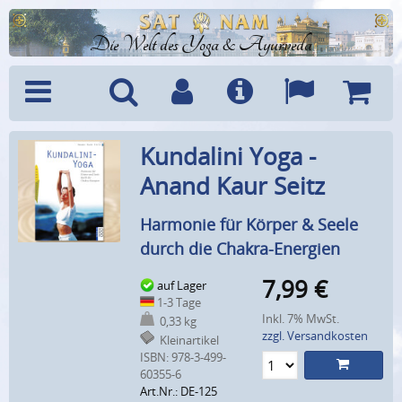
Die Welt des Yoga & Ayurveda
Menü
Suche
Benutzerkonto
Info
Sprachen
Warenk
Kundalini Yoga -
Anand Kaur Seitz
Harmonie für Körper & Seele
durch die Chakra-Energien
7,99
€
auf Lager
1-3 Tage
Inkl. 7% MwSt.
0,33 kg
zzgl. Versandkosten
Kleinartikel
ISBN: 978-3-499-
60355-6
Art.Nr.: DE-125